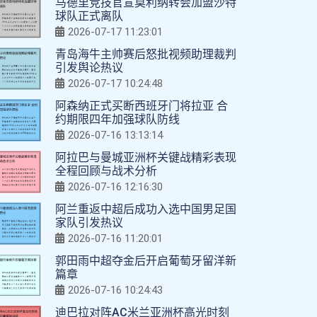
马德里竞技官宣莫利纳转会加盟沙特
球队正式离队
2026-07-17 11:23:01
青岛海牛主帅赛后怒批视频助理裁判
引发舆论热议
2026-07-17 10:24:48
阿森纳正式买断西班牙门将拉亚 合
约期限四年加强球队防线
2026-07-16 13:13:14
阿拉巴与曼城亚洲杯关键战精彩表现
全程回顾与战术分析
2026-07-16 12:16:30
阿兰重返中超后成功入选中国男足国
家队引发热议
2026-07-16 11:20:01
郭田雨中超夺金后开启葡萄牙留洋新
篇章
2026-07-16 10:24:43
迪巴拉对阵AC米兰亚洲杯高光时刻