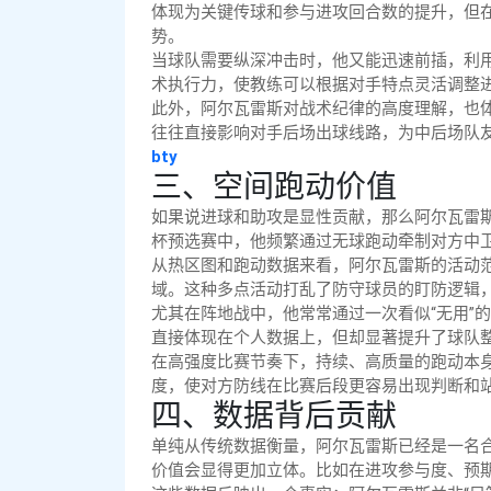
体现为关键传球和参与进攻回合数的提升，但
势。
当球队需要纵深冲击时，他又能迅速前插，利用
术执行力，使教练可以根据对手特点灵活调整
此外，阿尔瓦雷斯对战术纪律的高度理解，也
往往直接影响对手后场出球线路，为中后场队
bty
三、空间跑动价值
如果说进球和助攻是显性贡献，那么阿尔瓦雷斯
杯预选赛中，他频繁通过无球跑动牵制对方中
从热区图和跑动数据来看，阿尔瓦雷斯的活动
域。这种多点活动打乱了防守球员的盯防逻辑
尤其在阵地战中，他常常通过一次看似“无用”
直接体现在个人数据上，但却显著提升了球队
在高强度比赛节奏下，持续、高质量的跑动本
度，使对方防线在比赛后段更容易出现判断和
四、数据背后贡献
单纯从传统数据衡量，阿尔瓦雷斯已经是一名
价值会显得更加立体。比如在进攻参与度、预