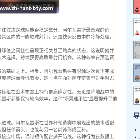
率往往决定球队能否稳定拿分。阿尔瓦雷斯最直观的价
是禁区内的一脚触球射门，还是快速反击中的冷静处理，
进球值之间往往呈现正相关甚至略高的状态，这说明他并
技术选择，持续获得高质量射门机会。这种效率在预选赛
权的基础之上。相反，阿尔瓦雷斯在有限触球次数下完成
过度持球而降低节奏，这一点在面对防守密集型对手时尤
教练组在战术布置上拥有更高确定性。无论是阵地战中的
雷斯都能保持较高效率，这种“场景通用性”显著提升了他
导
纯进球。阿尔瓦雷斯在世界杯预选赛中展现出的战术适配
能担任单箭头，也能与另一名前锋形成互补。
撤接应中场，通过短传配合撕开防线。这种行为在数据上