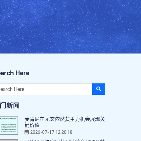
arch Here
门新闻
麦肯尼在尤文依然获主力机会展现关
键价值
2026-07-17 12:20:18