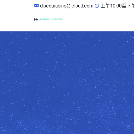
discouraging@icloud.com
上午10:00至下午