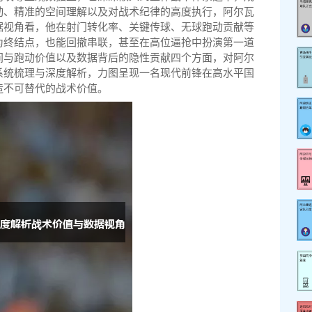
动、精准的空间理解以及对战术纪律的高度执行，阿尔瓦
据视角看，他在射门转化率、关键传球、无球跑动贡献等
为终结点，也能回撤串联，甚至在高位逼抢中扮演第一道
间与跑动价值以及数据背后的隐性贡献四个方面，对阿尔
系统梳理与深度解析，力图呈现一名现代前锋在高水平国
造不可替代的战术价值。