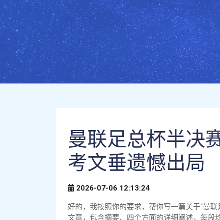
曼联足总杯半决
考文垂遗憾出局
2026-07-06 12:13:24
好的，我按照你的要求，帮你写一篇关于“曼联
文章，包含摘要、四个方面的详细阐述，每段均