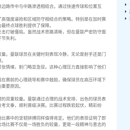
重边路传中与中路渗透相结合。通过快速传球和位置互
。
了高强度逼抢和区域防守相结合的策略。特别是在加时赛
为最终点球胜利提供了保障。
反击打破僵局。虽然战术思路清晰，但在曼联严密防守面
环节失利。
较量。曼联球员在关键时刻表现冷静，无论是射手还是门
球。
紧张情绪，射门略显急促。这种心理压力直接影响了他们
组在赛前的心理疏导和赛中鼓励，确保球员在高压环境下
的重要原因。
理的双重较量。曼联通过合理的战术安排、出色的球员表
胜考文垂，顺利晋级决赛。比赛过程跌宕起伏，精彩纷
场比赛中的坚韧拼搏同样值得肯定。他们的表现证明了即
这场比赛不仅是一场胜负的较量，更是一段精神与意志的