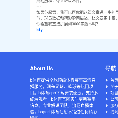
磨砺历程，令人难以忘怀。
---
如果你愿意，我可以帮你把这篇文章进一步扩展到
节、球员数据和精彩瞬间描述，让文章更丰富
你希望我直接扩展到3000字版本吗？
bty
About Us
导航
b体育提供全球顶级体育赛事高清直
首
播服务，涵盖足球、篮球等热门项
关于
目。b体育app下载安装便捷，支持多
项
终端观看，b体育官网实时更新赛事
公
信息。专业解说团队，流畅直播体
服
验，bsport体育让您不错过任何精彩
找到b