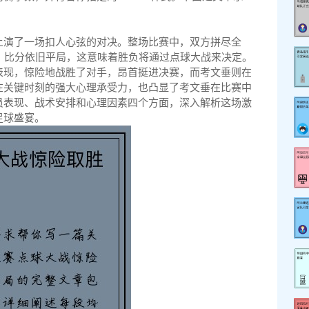
上演了一场扣人心弦的对决。整场比赛中，双方拼尽全
，比分依旧平局，这意味着胜负将通过点球大战来决定。
表现，惊险地战胜了对手，昂首挺进决赛，而考文垂则在
在关键时刻的强大心理承受力，也凸显了考文垂在比赛中
员表现、战术安排和心理因素四个方面，深入解析这场激
足球盛宴。