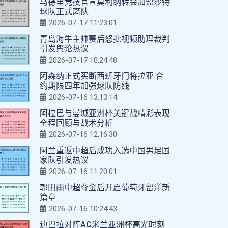
马德里竞技官宣莫利纳转会加盟沙特
球队正式离队
2026-07-17 11:23:01
青岛海牛主帅赛后怒批视频助理裁判
引发舆论热议
2026-07-17 10:24:48
阿森纳正式买断西班牙门将拉亚 合
约期限四年加强球队防线
2026-07-16 13:13:14
阿拉巴与曼城亚洲杯关键战精彩表现
全程回顾与战术分析
2026-07-16 12:16:30
阿兰重返中超后成功入选中国男足国
家队引发热议
2026-07-16 11:20:01
郭田雨中超夺金后开启葡萄牙留洋新
篇章
2026-07-16 10:24:43
迪巴拉对阵AC米兰亚洲杯高光时刻