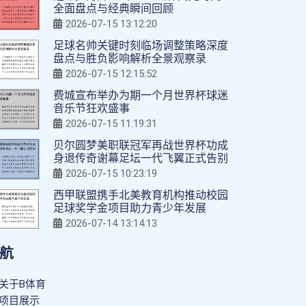
全面盘点与经典瞬间回顾
2026-07-15 13:12:20
足球名帅关键时刻临场调整策略深度
盘点与胜负影响解析全景观察录
2026-07-15 12:15:52
费城宣布举办为期一个月世界杯球迷
音乐节狂欢盛事
2026-07-15 11:19:31
贝尔圆梦美职联冠军再战世界杯功成
身退传奇谢幕足坛一代飞翼正式告别
2026-07-15 10:23:19
西甲联盟携手北美教育机构推动校园
足球奖学金项目助力青少年发展
2026-07-14 13:14:13
航
关于B体育
项目展示