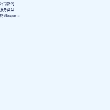
公司新闻
服务类型
找到bsports