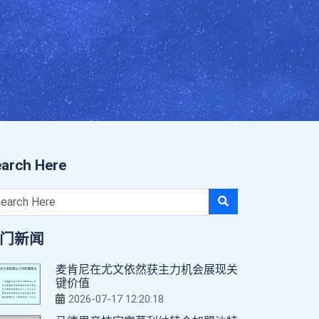
arch Here
门新闻
麦肯尼在尤文依然获主力机会展现关
键价值
2026-07-17 12:20:18