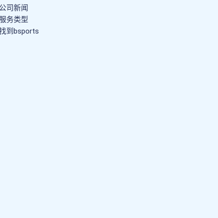
公司新闻
服务类型
找到bsports