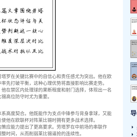
劳塔罗在关键比赛中的自信心和责任感尤为突出。他在欧
中率先打破平衡，这种心理优势将直接影响比赛走势。
。他在禁区内处理球的果断程度和射门选择，体现出一名
比锡高位防守时尤为重要。
导
体系高度契合。他既能作为支点中锋参与背身拿球，又能
性使他在欧联杯对阵莱比锡时拥有更多战术选择。
的策应能力提出了更高要求。劳塔罗在中前场的串联作
调整时间，从而削弱莱比锡逼抢的连续性。