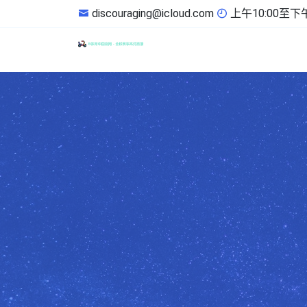
discouraging@icloud.com
上午10:00至下午