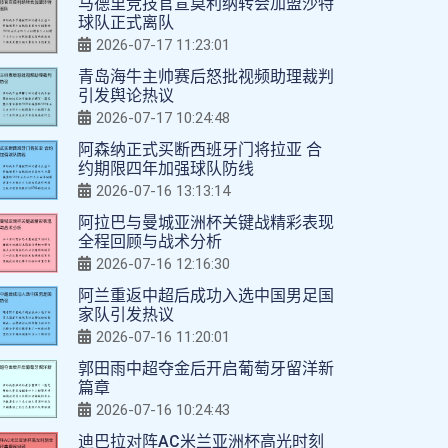
马德里竞技官宣莫利纳转会加盟沙特
球队正式离队
2026-07-17 11:23:01
青岛海牛主帅赛后怒批视频助理裁判
引发舆论热议
2026-07-17 10:24:48
阿森纳正式买断西班牙门将拉亚 合
约期限四年加强球队防线
2026-07-16 13:13:14
阿拉巴与曼城亚洲杯关键战精彩表现
全程回顾与战术分析
2026-07-16 12:16:30
阿兰重返中超后成功入选中国男足国
家队引发热议
2026-07-16 11:20:01
郭田雨中超夺金后开启葡萄牙留洋新
篇章
2026-07-16 10:24:43
迪巴拉对阵AC米兰亚洲杯高光时刻