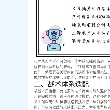
心理状态同样不可忽视。作为球队锋线核心，
联杯淘汰赛阶段的表现，往往能够在僵持局面
此外，劳塔罗在关键时刻的决断能力值得关注
成熟前锋的比赛阅读能力，这种能力在面对莱
二、战术体系适配
从战术角度看，劳塔罗的技术特点与球队整体
迅速完成前插，适应多种进攻模式。这种多面
莱比锡以高位逼抢和快速转换著称，这对前锋
用，可以有效缓解球队出球压力，为中场争取