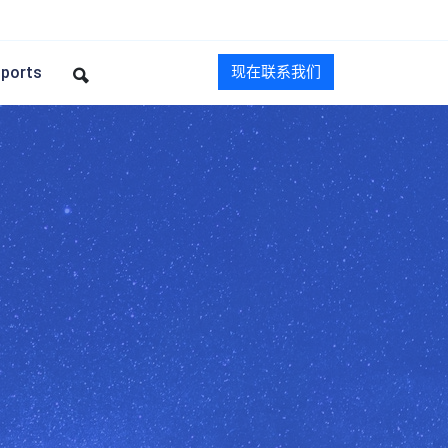
ports
现在联系我们