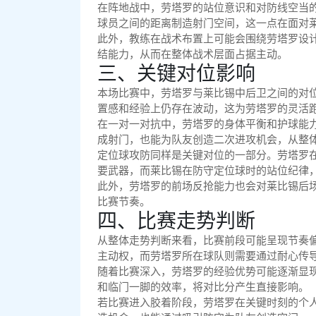
在阵地战中，劳塔罗的站位意识和对防线空当
球员之间的距离制造射门空间，这一点在面对
此外，教练在战术布置上可能会围绕劳塔罗设
结能力，从而在整体战术层面占据主动。
三、关键对位影响
本场比赛中，劳塔罗与莱比锡中后卫之间的对
置感和经验上仍存在波动，这为劳塔罗的灵活
在一对一对抗中，劳塔罗的身体平衡和护球能
成射门，也能为队友创造二次进攻机会，从整
定位球攻防同样是关键对位的一部分。劳塔罗
要武器，而莱比锡在防守定位球时的站位纪律
此外，劳塔罗的前场反抢能力也会对莱比锡后
比赛节奏。
四、比赛走势判断
从整体走势判断来看，比赛前段可能呈现节奏
主动权，而劳塔罗所在球队则需要通过耐心传
随着比赛深入，劳塔罗的经验优势可能逐渐显
和临门一脚的效率，将对比分产生直接影响。
若比赛进入胶着阶段，劳塔罗在关键时刻的个