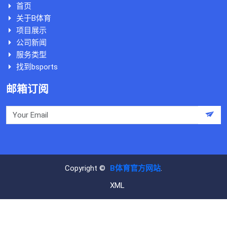
首页
关于B体育
项目展示
公司新闻
服务类型
找到bsports
邮箱订阅
Copyright ©
B体育官方网站
.
XML