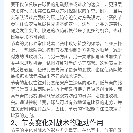
奏不仅仅反映在球员的跑动频率或进攻的速度上，更深层
次地体现了比赛过程中双方对控制权的争夺。例如，当某
支球队通过高强度的压迫防守迫使对方失误时，比赛的节
奏往往会变得急促且充满不确定性，这时，比赛的走势也
随之发生变化。快速的攻防转换带来了更多的机会，也让
比赛更加不可预测。
节奏的变化通常伴随着比赛中攻守转换的频繁。在亚洲杯
上，一些球队通过控制节奏来限制对方进攻的顺畅，减少
对方的进攻机会。而另一方面，另一支球队则通过加快节
奏寻求进攻机会，试图打乱对手的防守部署。这种节奏上
的反复较量，使得比赛充满了更多的变数，也促使两队教
练根据实际情况做出不同的战术调整。
节奏的起伏往往对比赛结果产生深远的影响。低节奏的比
赛通常意味着两队在进攻上都显得保守且缺乏创造性，而
高节奏的比赛则可能导致双方防线的暴露，增加进攻机
会。通过控制节奏，球队可以有效地塑造比赛的走势，并
在关键时刻扭转战局。因此，节奏的掌控能力往往决定了
比赛的走向。
2、节奏变化对战术的驱动作用
节奏的变化对战术的影响尤为重要。在比赛中，节奏的改