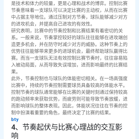
是技术和体力的较量，更是心理和战术的博弈。控制比赛
节奏意味着一支球队可以决定比赛的主动权，从而在比赛
中占据主导地位。通过压制对方节奏，球队能够减少对方
的进攻机会，并提高自己进攻的有效性。
研究表明，比赛中的节奏控制和比赛结果有着密切的关
系。一般来说，节奏掌控较好的球队往往能够在进攻端创
造更多机会，并在防守时减少对方的威胁。这种节奏上的
优势往往能够带来更多的进球机会，最终帮助球队赢得比
赛。而当一支球队无法有效控制比赛节奏时，往往容易陷
入被动局面，从而导致失误增加，进而影响最终的比赛结
果。
此外，节奏控制也与球队的体能密切相关。在一场高强度
比赛中，持续的节奏控制需要球员具备较高的体能水平。
控制节奏的球队通常能够在比赛的关键时刻通过保持较高
的跑动频率来获取优势，而疲劳则可能导致节奏放缓，进
而影响球队的整体表现。因此，体能状况往往在节奏的控
制中扮演着重要的角色，最终决定了比赛的结果。
bty
4、节奏起伏与比赛心理战的交互影
响