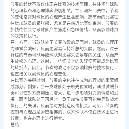
节奏的起伏不仅仅体现在比赛的技术层面，往往还与球队
的心理状态和心理博弈密切相关。在亚洲杯比赛中，节奏
的变化常常对球员的心理产生显著影响。高节奏的比赛往
往增加球员的紧张感，尤其是在临近比赛结束时，节奏的
加快往往会导致球队产生焦虑和急躁情绪，从而影响球员
的决策和执行。
另一方面，当球队处于节奏放缓的局面时，球员的心理压
力通常会减轻，反而更容易保持冷静的头脑。然而，过于
舒缓的节奏可能导致球队对比赛失去足够的关注，从而产
生放松的心理，这时，一些细节上的失误便可能成为比赛
的转折点。因此，节奏的波动不仅影响比赛的技术执行，
也直接关联到球员的心理变化。
在比赛的关键时刻，节奏的变化往往成为心理战的重要组
成部分。例如，当一支球队处于领先位置时，通过减缓节
奏可以使对方感到压力增大，进一步影响对方的情绪和发
挥。而当球队处于落后时，急于加快节奏可能会导致战术
执行上的失误，反而给对方制造反击机会。可见，节奏的
控制与心理战是紧密相连的，双方球队不仅在技术上进行
较量，也在心理上进行博弈。
总结：