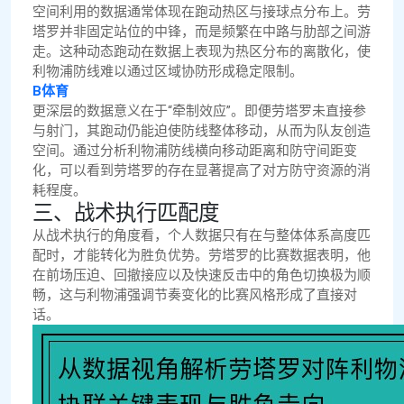
空间利用的数据通常体现在跑动热区与接球点分布上。劳
塔罗并非固定站位的中锋，而是频繁在中路与肋部之间游
走。这种动态跑动在数据上表现为热区分布的离散化，使
利物浦防线难以通过区域协防形成稳定限制。
B体育
更深层的数据意义在于“牵制效应”。即便劳塔罗未直接参
与射门，其跑动仍能迫使防线整体移动，从而为队友创造
空间。通过分析利物浦防线横向移动距离和防守间距变
化，可以看到劳塔罗的存在显著提高了对方防守资源的消
耗程度。
三、战术执行匹配度
从战术执行的角度看，个人数据只有在与整体体系高度匹
配时，才能转化为胜负优势。劳塔罗的比赛数据表明，他
在前场压迫、回撤接应以及快速反击中的角色切换极为顺
畅，这与利物浦强调节奏变化的比赛风格形成了直接对
话。