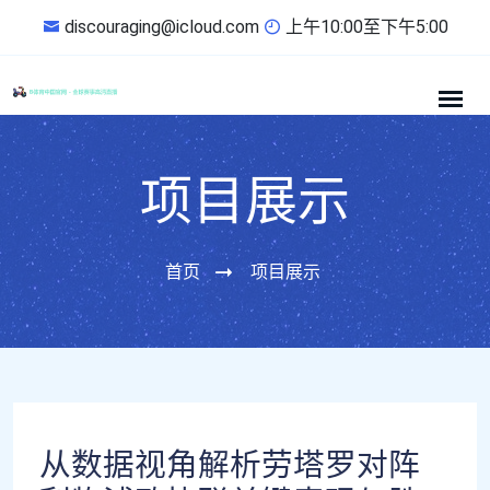
discouraging@icloud.com
上午10:00至下午5:00
项目展示
首页
项目展示
从数据视角解析劳塔罗对阵