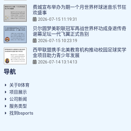
费城宣布举办为期一个月世界杯球迷音乐节狂
欢盛事
2026-07-15 11:19:31
贝尔圆梦美职联冠军再战世界杯功成身退传奇
谢幕足坛一代飞翼正式告别
2026-07-15 10:23:19
西甲联盟携手北美教育机构推动校园足球奖学
金项目助力青少年发展
2026-07-14 13:14:13
导航
关于B体育
项目展示
公司新闻
服务类型
找到bsports