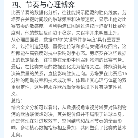
四、节奏与心理博弈
比赛节奏的数据化分析，往往能揭示隐藏的胜负线索。劳
塔罗在关键时间段的触球频率和决策速度，显示出他对比
赛节奏的敏感度。当利物浦试图通过连续压迫提升比赛强
度时，他的数据反而趋于稳定，失误率并未明显上升。
从心理层面看，数据中的“关键事件参与度”具有重要意
义。包括制造犯规、赢得定位球和参与关键进攻回合，这
些都能在高强度对抗中影响对手心态。劳塔罗在这些数据
上的稳定输出，往往能在无形中削弱利物浦的比赛气势。
最后，在比赛末段的数据变化尤为值得关注。体能消耗与
决策质量的关系，直接影响胜负走向。劳塔罗在比赛后15
分钟的跑动效率和技术成功率，体现出其心理与体能的双
重稳定性，这种特质在欧战淘汰赛语境下具有决定性意
义。
总结：
综合全文分析可以看出，从数据视角审视劳塔罗对阵利物
浦的欧协联假想对决，其关键价值并不局限于进球本身，
而是体现在对进攻效率、空间结构和战术节奏的全面影
响。多项核心数据指标相互叠加，共同塑造了比赛的基本
走向。