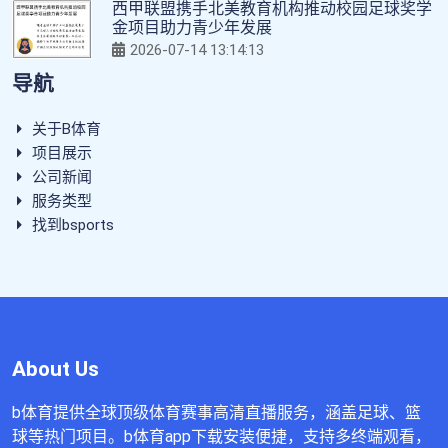
西甲联盟携手北美教育机构推动校园足球奖学
金项目助力青少年发展
2026-07-14 13:14:13
导航
关于B体育
项目展示
公司新闻
服务类型
找到bsports
About Us
b体育提供全球顶级体育赛事高清直播服务，涵盖足球、篮
球等热门项目。b体育app下载安装便捷，支持多终端观看，