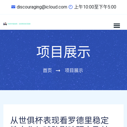
discouraging@icloud.com
上午10:00至下午5:00
项目展示
首页
项目展示
从世俱杯表现看罗德里稳定