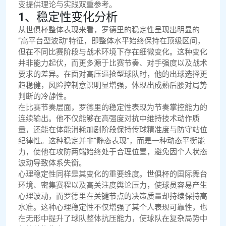
变提供理论与实践双重参考。
1、稳定性变化分析
从世俱杯整体表现来看，罗德里的稳定性呈现出明显的
“高平台型波动”特征，即整体水平始终保持在顶级区间，
但在不同比赛阶段与战术环境下存在细微变化。这种变化
并非能力起伏，而更多源于比赛节奏、对手强度以及战术
要求的差异。在面对高压逼抢型球队时，他的出球选择更
趋稳健，风险控制意识明显增强，体现出成熟后腰对局势
判断的冷静性。
在比赛节奏层面，罗德里的稳定性表现为节奏掌控能力的
连续输出。他不仅能够在高强度对抗中维持技术动作质
量，还能在体能消耗加剧阶段保持传球精准度与防守站位
纪律性。这种稳定并非“静态表现”，而是一种动态平衡能
力，使他在攻防两端始终处于合理位置，避免因个人状态
波动导致体系失衡。
心理稳定性同样是其变化的重要维度。世俱杯的国际舞台
环境、密集赛程以及高关注度舆论压力，使球员容易产生
心理波动，而罗德里在关键节点的决策质量却持续保持高
水准。这种心理稳定性不仅增强了其个人表现可靠性，也
在无形中提升了球队整体抗压能力，使球队在复杂局势中