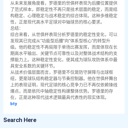
从未来发展角度看，罗德里的世俱杯表现为后腰位置提供
了范式样本，即稳定性不再只是技术层面的稳定，而是结
构稳定、心理稳定与战术稳定的综合体现。这种多维稳定
性，正是现代高水平足球对中轴球员的核心要求。
总结：
综合来看，从世俱杯表现分析罗德里的稳定性变化，可以
发现其已完成从“功能型后腰”向“体系型核心”的转型升
级。他的稳定性不再局限于单场比赛发挥，而是体现在长
期高水平输出、关键节点可靠性以及对整体战术结构的支
撑能力上。这种稳定性变化，使其成为球队攻防体系中最
具安全系数的关键环节。
从战术价值层面而言，罗德里不仅是防守屏障与出球枢
纽，更是球队结构稳定器与节奏控制器。他在世俱杯舞台
上的表现证明，现代足球的核心竞争力已不再仅依赖锋线
爆点，而是依托中轴稳定性构建整体优势。罗德里的存
在，正是这种现代战术逻辑最具代表性的现实体现。
bty
Search Here