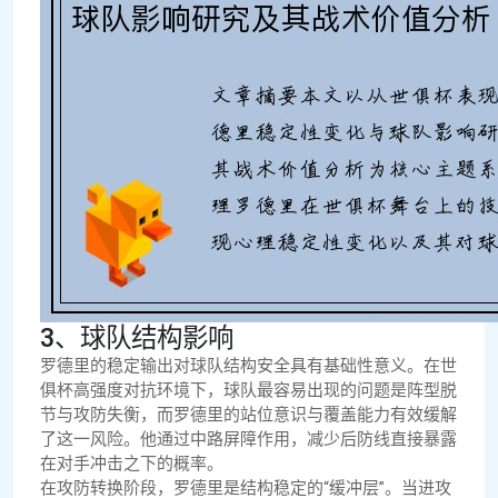
3、球队结构影响
罗德里的稳定输出对球队结构安全具有基础性意义。在世
俱杯高强度对抗环境下，球队最容易出现的问题是阵型脱
节与攻防失衡，而罗德里的站位意识与覆盖能力有效缓解
了这一风险。他通过中路屏障作用，减少后防线直接暴露
在对手冲击之下的概率。
在攻防转换阶段，罗德里是结构稳定的“缓冲层”。当进攻