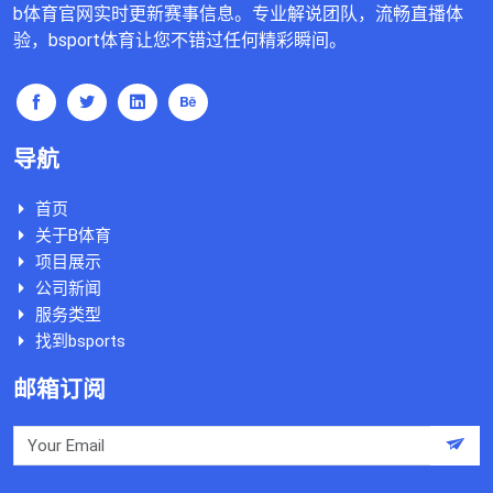
b体育官网实时更新赛事信息。专业解说团队，流畅直播体
验，bsport体育让您不错过任何精彩瞬间。
导航
首页
关于B体育
项目展示
公司新闻
服务类型
找到bsports
邮箱订阅