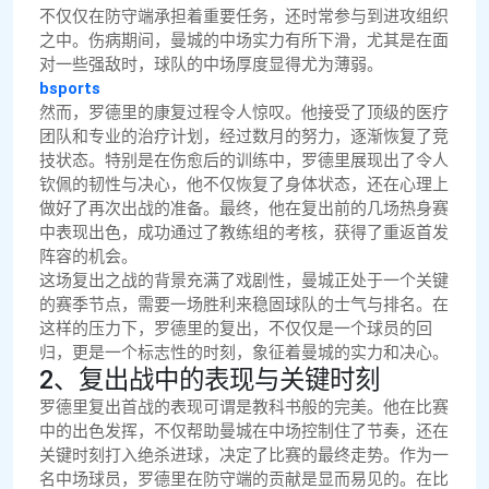
不仅仅在防守端承担着重要任务，还时常参与到进攻组织
之中。伤病期间，曼城的中场实力有所下滑，尤其是在面
对一些强敌时，球队的中场厚度显得尤为薄弱。
bsports
然而，罗德里的康复过程令人惊叹。他接受了顶级的医疗
团队和专业的治疗计划，经过数月的努力，逐渐恢复了竞
技状态。特别是在伤愈后的训练中，罗德里展现出了令人
钦佩的韧性与决心，他不仅恢复了身体状态，还在心理上
做好了再次出战的准备。最终，他在复出前的几场热身赛
中表现出色，成功通过了教练组的考核，获得了重返首发
阵容的机会。
这场复出之战的背景充满了戏剧性，曼城正处于一个关键
的赛季节点，需要一场胜利来稳固球队的士气与排名。在
这样的压力下，罗德里的复出，不仅仅是一个球员的回
归，更是一个标志性的时刻，象征着曼城的实力和决心。
2、复出战中的表现与关键时刻
罗德里复出首战的表现可谓是教科书般的完美。他在比赛
中的出色发挥，不仅帮助曼城在中场控制住了节奏，还在
关键时刻打入绝杀进球，决定了比赛的最终走势。作为一
名中场球员，罗德里在防守端的贡献是显而易见的。在比