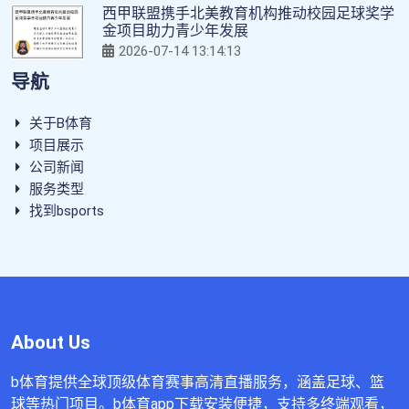
西甲联盟携手北美教育机构推动校园足球奖学
金项目助力青少年发展
2026-07-14 13:14:13
导航
关于B体育
项目展示
公司新闻
服务类型
找到bsports
About Us
b体育提供全球顶级体育赛事高清直播服务，涵盖足球、篮
球等热门项目。b体育app下载安装便捷，支持多终端观看，