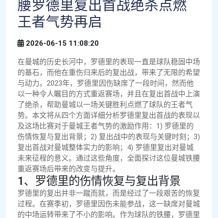
腰罗德里复出首战绝杀点燃
王者气势再启
2026-06-15 11:08:20
在曼城的历史长河中，罗德里的表现一直是球队稳固中场
的基石，而他在重伤归来后的复出战，带来了无限的希望
与动力。2023年，罗德里因伤缺席了一段时间，然而他
以一种令人瞩目的方式重返赛场，并且在复出首战中上演
了绝杀，帮助曼城以一场关键胜利点燃了球队的王者气
势。本文将从四个方面详细分析罗德里复出首战的表现以
及这场比赛对于曼城王者气势的激励作用：1) 罗德里的
伤情恢复与复出背景；2) 复出战中的表现与关键时刻；3)
复出首战对曼城整体实力的影响；4) 罗德里复出对曼城
未来征程的意义。通过这些角度，全面探讨这位曼城铁腰
重返赛场后带来的改变与提升。
1、罗德里的伤情恢复与复出背景
罗德里的复出并非一蹴而就，而是经过了一段艰苦的恢复
过程。在赛季初，罗德里因伤未能参战，这一缺席对曼城
的中场运转带来了不小的影响。作为球队的铁腰，罗德里