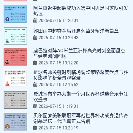
阿兰重返中超后成功入选中国男足国家队引发
热议
2026-07-16 11:20:01
郭田雨中超夺金后开启葡萄牙留洋新篇章
2026-07-16 10:24:43
迪巴拉对阵AC米兰亚洲杯高光时刻全面盘点
与经典瞬间回顾
2026-07-15 13:12:20
足球名帅关键时刻临场调整策略深度盘点与胜
负影响解析全景观察录
2026-07-15 12:15:52
费城宣布举办为期一个月世界杯球迷音乐节狂
欢盛事
2026-07-15 11:19:31
贝尔圆梦美职联冠军再战世界杯功成身退传奇
谢幕足坛一代飞翼正式告别
2026-07-15 10:23:19