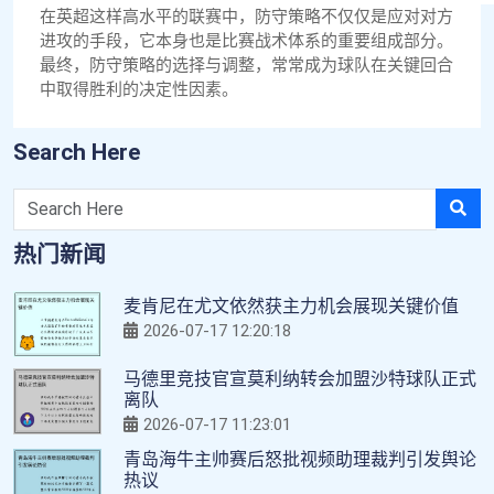
在英超这样高水平的联赛中，防守策略不仅仅是应对对方
进攻的手段，它本身也是比赛战术体系的重要组成部分。
最终，防守策略的选择与调整，常常成为球队在关键回合
中取得胜利的决定性因素。
Search Here
热门新闻
麦肯尼在尤文依然获主力机会展现关键价值
2026-07-17 12:20:18
马德里竞技官宣莫利纳转会加盟沙特球队正式
离队
2026-07-17 11:23:01
青岛海牛主帅赛后怒批视频助理裁判引发舆论
热议