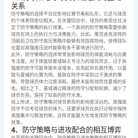
关系
防守策略的选择不仅仅影响比赛节奏和队形，它还与球员
的个体表现密切相关。在关键回合中，球员的表现往往决
定了防守策略的执行效果。一个高效的防守策略需要依赖
球员在场上的执行力与决策能力。比如，像范迪克这样的
顶级后卫在防守高压策略中能够有效指挥防线，使得球队
在面对高强度压迫时能够有条不紊地进行防守。
此外，防守策略的选择常常会影响球员的体能消耗与比赛
专注度。对于体能较差或缺乏专注力的球员而言，过于高
强度的防守可能导致失误增多，反而起到负面作用。以曼
联与曼城的比赛为例，曼联在防守中采取过于激进的策
略，导致球员体力过度消耗，最终未能有效防住曼城的反
击。相比之下，曼城通过精准的防守分配和轮换，减少了
球员负担，保持了较高的防守水准。
综上所述，防守策略对球员表现的影响是深远的。高强度
防守不仅考验球员的体力，还要求球员在执行过程中保持
高度集中与精准判断，这样才能最大化地发挥防守策略的
效果。
4、防守策略与进攻配合的相互博弈
在英超的关键回合中，防守策略与进攻策略的相互博弈往