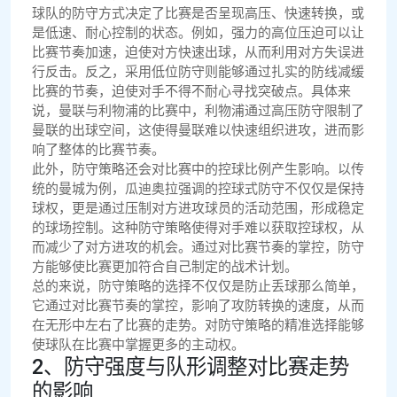
球队的防守方式决定了比赛是否呈现高压、快速转换，或
是低速、耐心控制的状态。例如，强力的高位压迫可以让
比赛节奏加速，迫使对方快速出球，从而利用对方失误进
行反击。反之，采用低位防守则能够通过扎实的防线减缓
比赛的节奏，迫使对手不得不耐心寻找突破点。具体来
说，曼联与利物浦的比赛中，利物浦通过高压防守限制了
曼联的出球空间，这使得曼联难以快速组织进攻，进而影
响了整体的比赛节奏。
此外，防守策略还会对比赛中的控球比例产生影响。以传
统的曼城为例，瓜迪奥拉强调的控球式防守不仅仅是保持
球权，更是通过压制对方进攻球员的活动范围，形成稳定
的球场控制。这种防守策略使得对手难以获取控球权，从
而减少了对方进攻的机会。通过对比赛节奏的掌控，防守
方能够使比赛更加符合自己制定的战术计划。
总的来说，防守策略的选择不仅仅是防止丢球那么简单，
它通过对比赛节奏的掌控，影响了攻防转换的速度，从而
在无形中左右了比赛的走势。对防守策略的精准选择能够
使球队在比赛中掌握更多的主动权。
2、防守强度与队形调整对比赛走势
的影响