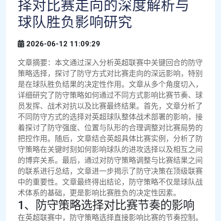
择对比赛走向的深度解析与
球队胜负影响研究
2026-06-12 11:09:29
文章摘要：本文通过深入分析英超联赛中关键回合的防守
策略选择，探讨了防守方式对比赛走向的深远影响，特别
是在球队胜负结果的决定性作用。文章从多个角度切入，
详细研究了防守策略如何通过不同方式影响比赛节奏、球
员发挥、战术对抗以及比赛最终结果。首先，文章分析了
不同防守方式的选择对英超球队整体战术部署的影响，接
着探讨了防守强度、位置与队形的合理调整对比赛局势的
把控作用。随后，文章结合英超具体比赛实例，分析了防
守策略在关键时刻如何影响球队的进攻选择以及相互之间
的博弈关系。最后，通过对防守策略调整与比赛结果之间
的联系进行总结，文章进一步揭示了防守决策在顶级联赛
中的重要性。文章最终得出结论，防守策略不仅是球队战
术体系的基础，更是影响比赛胜负的决定性因素。
1、防守策略选择对比赛节奏的影响
在英超联赛中，防守策略选择直接影响比赛的节奏控制。