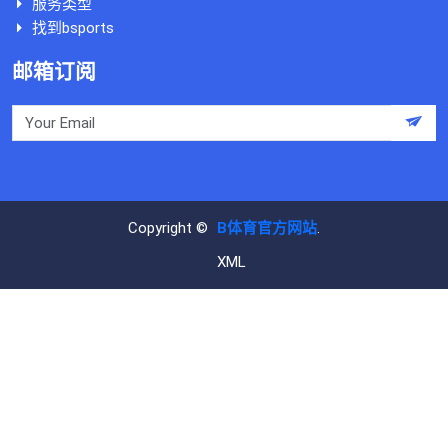
服务类型
找到bsports
邮箱订阅
Copyright ©
B体育官方网站
.
XML