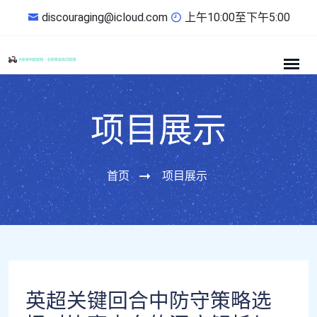
discouraging@icloud.com
上午10:00至下午5:00
项目展示
首页
项目展示
英超关键回合中防守策略选