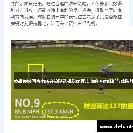
赛的走向与结果。通过合理的防守策略，不仅能够有效遏
制对方进攻，还能创造出有利的反击机会，推动比赛向有
利方向发展。球队在防守中的表现往往决定了其是否能在
关键时刻保持稳定，进而在比赛中占得先机。