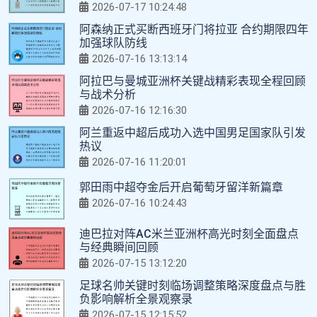
2026-07-17 10:24:48
阿森纳正式买断西班牙门将拉亚 合约期限四年
加强球队防线
2026-07-16 13:13:14
阿拉巴与曼城亚洲杯关键战精彩表现全程回顾
与战术分析
2026-07-16 12:16:30
阿兰重返中超后成功入选中国男足国家队引发
热议
2026-07-16 11:20:01
郭田雨中超夺金后开启葡萄牙留洋新篇章
2026-07-16 10:24:43
迪巴拉对阵AC米兰亚洲杯高光时刻全面盘点
与经典瞬间回顾
2026-07-15 13:12:20
足球名帅关键时刻临场调整策略深度盘点与胜
负影响解析全景观察录
2026-07-15 12:15:52