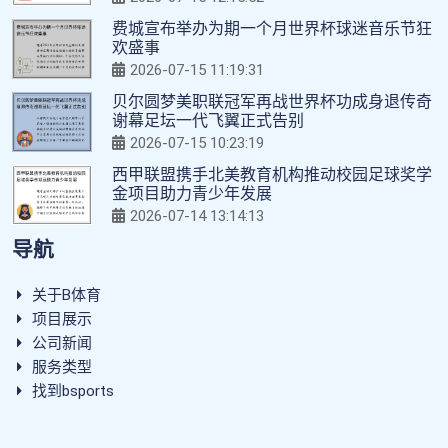
费城宣布举办为期一个月世界杯球迷音乐节狂
欢盛事
2026-07-15 11:19:31
贝尔圆梦美职联冠军再战世界杯功成身退传奇
谢幕足坛一代飞翼正式告别
2026-07-15 10:23:19
西甲联盟携手北美教育机构推动校园足球奖学
金项目助力青少年发展
2026-07-14 13:14:13
导航
关于B体育
项目展示
公司新闻
服务类型
找到bsports