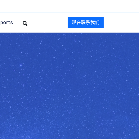
ports
现在联系我们