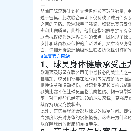
---
随着国际足联计划扩大世俱杯参赛球队数量，
过于密集。此次联合声明不仅反映了球员们对
之间的矛盾。欧洲球星们强调，频繁比赛导致
态和比赛质量。此外，他们还指出赛事扩军对
联合抗议成为足球界关注的焦点，既体现了球
安排和球员权益保护的广泛讨论。文章将从身
面，详细分析欧洲顶级球星联名抗议世俱杯扩
B体育官方网站
1、球员身体健康承受压
欧洲顶级球星在联名声明中最核心的关注点之
幅增加，球员们需要在短时间内完成多场高强
慢性疲劳和运动损伤，对职业生涯长度构成威
频繁比赛不仅让球员面临肌肉拉伤、韧带撕裂
率。对于那些已经年过30的球员来说，高强度
续保持顶尖竞技状态。
此外，密集赛程还会影响球员的恢复时间。即
高强度比赛对身体的累积损伤。这也是为什么
以保障球员的健康和竞技寿命。