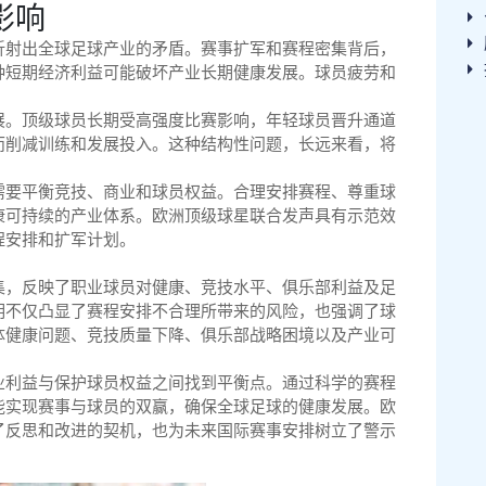
影响
折射出全球足球产业的矛盾。赛事扩军和赛程密集背后，
种短期经济利益可能破坏产业长期健康发展。球员疲劳和
展。顶级球员长期受高强度比赛影响，年轻球员晋升通道
而削减训练和发展投入。这种结构性问题，长远来看，将
需要平衡竞技、商业和球员权益。合理安排赛程、尊重球
康可持续的产业体系。欧洲顶级球星联合发声具有示范效
程安排和扩军计划。
集，反映了职业球员对健康、竞技水平、俱乐部利益及足
明不仅凸显了赛程安排不合理所带来的风险，也强调了球
体健康问题、竞技质量下降、俱乐部战略困境以及产业可
业利益与保护球员权益之间找到平衡点。通过科学的赛程
能实现赛事与球员的双赢，确保全球足球的健康发展。欧
了反思和改进的契机，也为未来国际赛事安排树立了警示