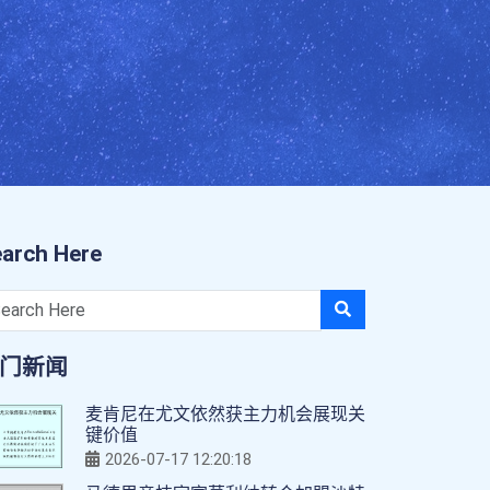
arch Here
门新闻
麦肯尼在尤文依然获主力机会展现关
键价值
2026-07-17 12:20:18