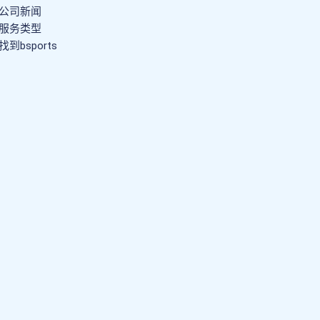
公司新闻
服务类型
找到bsports