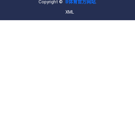
Copyright ©
B体育官方网站
.
XML