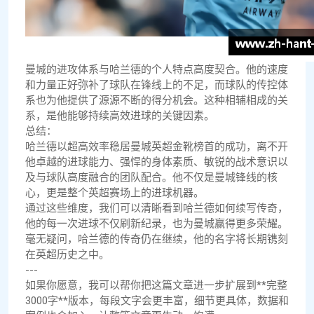
曼城的进攻体系与哈兰德的个人特点高度契合。他的速度
和力量正好弥补了球队在锋线上的不足，而球队的传控体
系也为他提供了源源不断的得分机会。这种相辅相成的关
系，是他能够持续高效进球的关键因素。
总结：
哈兰德以超高效率稳居曼城英超金靴榜首的成功，离不开
他卓越的进球能力、强悍的身体素质、敏锐的战术意识以
及与球队高度融合的团队配合。他不仅是曼城锋线的核
心，更是整个英超赛场上的进球机器。
通过这些维度，我们可以清晰看到哈兰德如何续写传奇，
他的每一次进球不仅刷新纪录，也为曼城赢得更多荣耀。
毫无疑问，哈兰德的传奇仍在继续，他的名字将长期镌刻
在英超历史之中。
---
如果你愿意，我可以帮你把这篇文章进一步扩展到**完整
3000字**版本，每段文字会更丰富，细节更具体，数据和