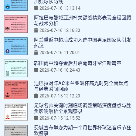
加强球队防线
2026-07-16 13:13:14
阿拉巴与曼城亚洲杯关键战精彩表现全程回顾
与战术分析
2026-07-16 12:16:30
阿兰重返中超后成功入选中国男足国家队引发
热议
2026-07-16 11:20:01
郭田雨中超夺金后开启葡萄牙留洋新篇章
2026-07-16 10:24:43
迪巴拉对阵AC米兰亚洲杯高光时刻全面盘点
与经典瞬间回顾
2026-07-15 13:12:20
足球名帅关键时刻临场调整策略深度盘点与胜
负影响解析全景观察录
2026-07-15 12:15:52
费城宣布举办为期一个月世界杯球迷音乐节狂
欢盛事