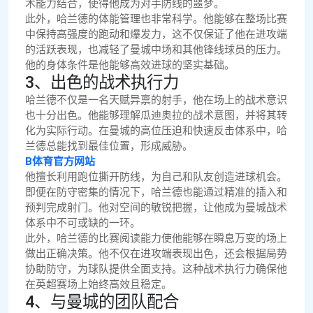
术能力结合，使得他成为对手防线的噩梦。
此外，哈兰德的体能管理也非常科学。他能够在整场比赛
中保持高强度的跑动和爆发力，这不仅保证了他在进攻端
的活跃表现，也减轻了曼城中场和其他锋线球员的压力。
他的身体条件是他能够高效进球的坚实基础。
3、出色的战术执行力
哈兰德不仅是一名天赋异禀的射手，他在场上的战术意识
也十分出色。他能够理解瓜迪奥拉的战术意图，并将其转
化为实际行动。在曼城的高位压迫和快速反击体系中，哈
兰德总能找到最佳位置，形成威胁。
B体育官方网站
他擅长利用跑位撕开防线，为自己和队友创造进球机会。
即便在防守密集的情况下，哈兰德也能通过精准的插入和
预判完成射门。他对空间的敏锐把握，让他成为曼城战术
体系中不可或缺的一环。
此外，哈兰德的比赛阅读能力使他能够在瞬息万变的场上
做出正确决策。他不仅在进攻端表现出色，还会根据局势
协助防守，为球队提供全面支持。这种战术执行力确保他
在英超赛场上始终高效且稳定。
4、与曼城的团队配合