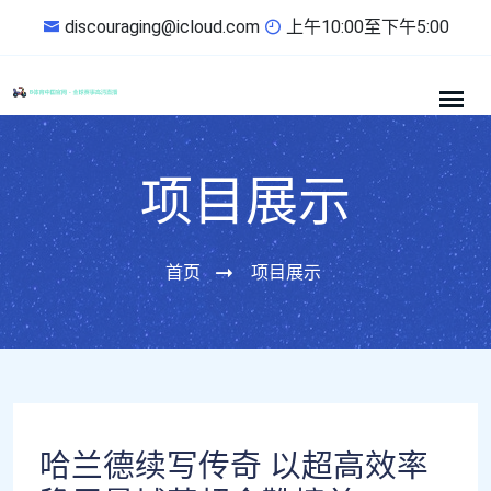
discouraging@icloud.com
上午10:00至下午5:00
项目展示
首页
项目展示
哈兰德续写传奇 以超高效率