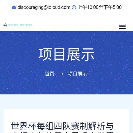
discouraging@icloud.com
上午10:00至下午5:00
项目展示
首页
项目展示
世界杯每组四队赛制解析与