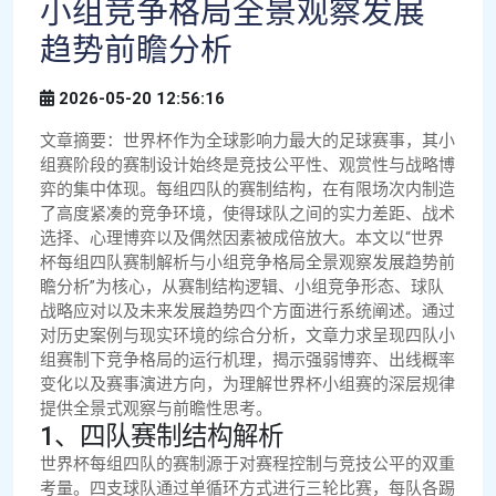
小组竞争格局全景观察发展
趋势前瞻分析
2026-05-20 12:56:16
文章摘要：世界杯作为全球影响力最大的足球赛事，其小
组赛阶段的赛制设计始终是竞技公平性、观赏性与战略博
弈的集中体现。每组四队的赛制结构，在有限场次内制造
了高度紧凑的竞争环境，使得球队之间的实力差距、战术
选择、心理博弈以及偶然因素被成倍放大。本文以“世界
杯每组四队赛制解析与小组竞争格局全景观察发展趋势前
瞻分析”为核心，从赛制结构逻辑、小组竞争形态、球队
战略应对以及未来发展趋势四个方面进行系统阐述。通过
对历史案例与现实环境的综合分析，文章力求呈现四队小
组赛制下竞争格局的运行机理，揭示强弱博弈、出线概率
变化以及赛事演进方向，为理解世界杯小组赛的深层规律
提供全景式观察与前瞻性思考。
1、四队赛制结构解析
世界杯每组四队的赛制源于对赛程控制与竞技公平的双重
考量。四支球队通过单循环方式进行三轮比赛，每队各踢