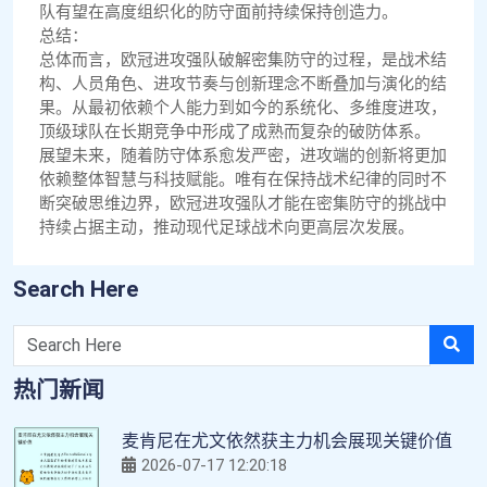
队有望在高度组织化的防守面前持续保持创造力。
总结：
总体而言，欧冠进攻强队破解密集防守的过程，是战术结
构、人员角色、进攻节奏与创新理念不断叠加与演化的结
果。从最初依赖个人能力到如今的系统化、多维度进攻，
顶级球队在长期竞争中形成了成熟而复杂的破防体系。
展望未来，随着防守体系愈发严密，进攻端的创新将更加
依赖整体智慧与科技赋能。唯有在保持战术纪律的同时不
断突破思维边界，欧冠进攻强队才能在密集防守的挑战中
持续占据主动，推动现代足球战术向更高层次发展。
Search Here
热门新闻
麦肯尼在尤文依然获主力机会展现关键价值
2026-07-17 12:20:18