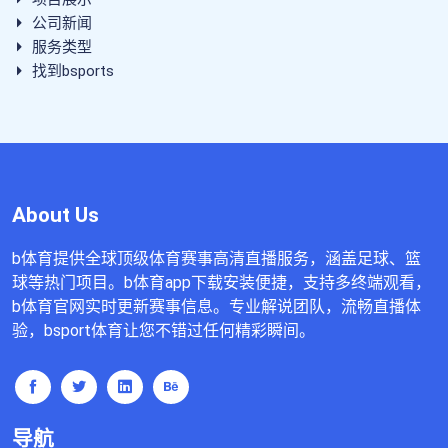
公司新闻
服务类型
找到bsports
About Us
b体育提供全球顶级体育赛事高清直播服务，涵盖足球、篮
球等热门项目。b体育app下载安装便捷，支持多终端观看，
b体育官网实时更新赛事信息。专业解说团队，流畅直播体
验，bsport体育让您不错过任何精彩瞬间。
导航