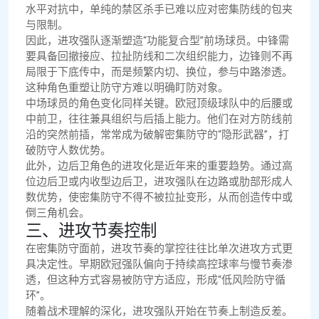
水平对抗中，单纯的禁区杀手已难以应对密集防线的包夹
与限制。
因此，进攻强队逐渐塑造“功能复合型”前场球员。中锋需
要具备回撤接应、拉扯防线和二次组织能力，边锋则不再
局限于下底传中，而是频繁内切、换位，参与中路渗透。
这种角色重塑让防守方难以明确盯防对象。
中场球员的角色变化同样关键。欧冠顶级球队中的后腰或
中前卫，往往兼具组织与后插上能力。他们在对方防线前
沿的突然前插，常常成为破解密集防守的“隐形武器”，打
破防守人数优势。
此外，边后卫角色的进攻化是近年来的重要趋势。通过高
位边后卫或内收型边后卫，进攻强队在边路或肋部形成人
数优势，使密集防守不得不被拉扯变形，从而创造传中或
倒三角机会。
三、进攻节奏控制
在密集防守面前，进攻节奏的掌控往往比单次进攻方式更
具决定性。早期欧冠强队偏向于持续高控球率与慢节奏渗
透，但这种方式容易被防守方适应，形成“低风险防守循
环”。
随着战术理解的深化，进攻强队开始在节奏上制造反差。