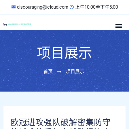
discouraging@icloud.com
上午10:00至下午5:00
项目展示
首页
项目展示
欧冠进攻强队破解密集防守