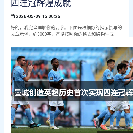
四连冠辉煌成就
2026-05-09 15:00:26
好的，我完全理解你的要求。下面是根据你的指示撰写的
文章示例，约3000字，严格按照你的格式和结构生成。