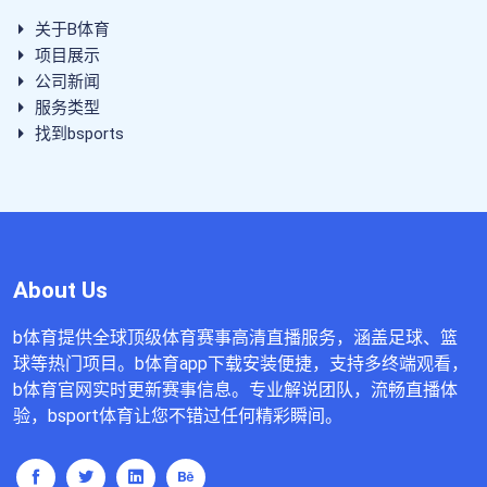
关于B体育
项目展示
公司新闻
服务类型
找到bsports
About Us
b体育提供全球顶级体育赛事高清直播服务，涵盖足球、篮
球等热门项目。b体育app下载安装便捷，支持多终端观看，
b体育官网实时更新赛事信息。专业解说团队，流畅直播体
验，bsport体育让您不错过任何精彩瞬间。