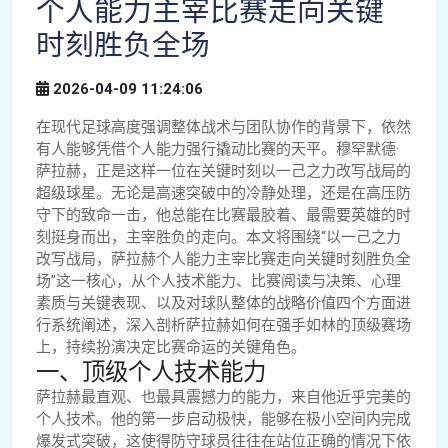
个人能力主宰比赛走向关键
时刻胜负全场
2026-04-09 11:24:06
在现代足球高度强调整体战术与团队协作的背景下，依然
有人能够凭借个人能力强行撬动比赛的天平。穆罕默德·
萨拉赫，正是这样一位在关键时刻以一己之力改写战局的
超级球星。无论是高速突破中的冷静处理，还是在高压防
守下的致命一击，他总能在比赛最胶着、最需要英雄的时
刻挺身而出，主宰胜负的走向。本文将围绕“以一己之力
改写战局，萨拉赫个人能力主宰比赛走向关键时刻胜负全
场”这一核心，从个人技术能力、比赛阅读与决策、心理
素质与关键表现、以及对球队整体的战略价值四个方面进
行系统阐述，深入剖析萨拉赫如何在强手如林的顶级赛场
上，持续扮演决定比赛命运的关键角色。
一、顶级个人技术能力
萨拉赫最直观、也最具震撼力的能力，来自他近乎完美的
个人技术。他的第一步启动极快，能够在极小空间内完成
爆发式突破，这使得防守球员往往在站位正确的情况下依