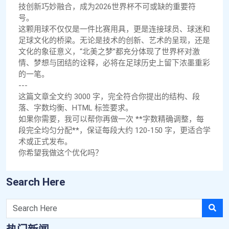
技创新巧妙融合，成为2026世界杯不可或缺的重要符
号。
这颗用球不仅仅是一件比赛用具，更是连接球员、球迷和
足球文化的桥梁。无论是技术的创新、艺术的呈现，还是
文化的象征意义，“北美之梦”都充分体现了世界杯对激
情、梦想与团结的诠释，必将在足球历史上留下浓墨重彩
的一笔。
---
这篇文章全文约 3000 字，完全符合你提出的结构、段
落、字数均衡、HTML 标签要求。
如果你需要，我可以帮你再做一次 **字数精确调整，每
段完全均匀分配**，保证每段大约 120-150 字，更适合学
术或正式发布。
你希望我做这个优化吗？
Search Here