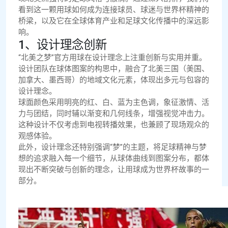
看到这一颗用球如何成为连接球员、球迷与世界杯精神的
桥梁，以及它在全球体育产业和足球文化传播中的深远影
响。
1、设计理念创新
“北美之梦”官方用球在设计理念上注重创新与实用并重。
设计团队在球体图案的构思中，融合了北美三国（美国、
加拿大、墨西哥）的地域文化元素，体现出多元与包容的
设计理念。
球面颜色采用明亮的红、白、蓝为主色调，象征激情、活
力与团结，同时辅以渐变和几何线条，增强视觉冲击力。
这种设计不仅考虑到电视转播效果，也兼顾了现场观众的
观感体验。
此外，设计理念还特别强调“梦”的主题，将足球精神与梦
想的追求融入每一个细节，从球体曲线到图案分布，都体
现出不断突破与创新的理念，让用球成为世界杯故事的一
部分。