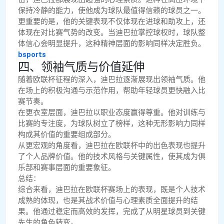
保持冷静的能力，使他成为球队最值得信赖的球员之一。
更重要的是，他的关键表现不仅体现在进球和助攻上，还
体现在对比赛气势的改变。当迪巴拉掌控球权时，球队整
体信心会明显提升，这种精神层面的影响同样决定胜负。
bsports
四、领袖气质与价值延伸
随着欧联杯征程的深入，迪巴拉逐渐展现出领袖气质。他
在场上的积极沟通与示范作用，帮助年轻球员更快融入比
赛节奏。
在更衣室层面，迪巴拉以职业态度赢得尊重。他对训练与
比赛的专注度，为球队树立了榜样，这种无形影响力同样
构成其价值的重要组成部分。
从更宏观的角度看，迪巴拉在欧联杯中的出色表现也提升
了个人品牌价值。他的技术风格与关键属性，使其成为俱
乐部和赛事层面的重要象征。
总结：
综合来看，迪巴拉在欧联杯赛场上的表现，既是个人技术
成熟的体现，也是其战术价值与心理素质全面提升的结
果。他通过稳定而高效的发挥，完成了从明星球员到关键
先生的角色转变。