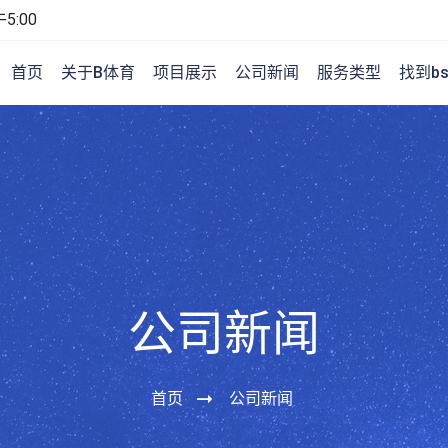
5:00
首页
关于B体育
项目展示
公司新闻
服务类型
找到bs
公司新闻
首页
公司新闻