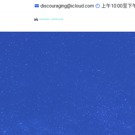
discouraging@icloud.com
上午10:00至下午