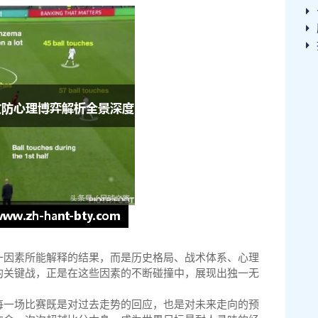
一因素所能解释的结果，而是历史格局、战术体系、心理
的关键战，正是在这些因素的不断碰撞中，展现出独一无
每一场比赛既是对过去走势的回应，也是对未来走向的预