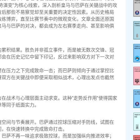
势演变”为核心线索，深入剖析皇马与巴萨在关键战中的攻
背后那些不易察觉却至关重要的决定性因素。从历史格局
教练博弈，直至比赛节奏中的微观变化，文章全面还原国
皇马与巴萨的对决，都会成为左右赛季走向、甚至影响俱
的累积结果。胜负并非孤立事件，而是被无数次交锋、冠
都会在历史记忆中留下印记，反过来影响双方对下一次对
惯在压力之下完成致命一击；而巴萨则倾向于通过掌控比
得双方在关键战中即便采取相似战术，心理出发点也截然
在战术与心理层面主动求变。这种“走势反作用”使得国家
单等同于纸面实力。
绕空间与节奏展开。巴萨通过控球压缩对手防线，试图在
间，在快速转换中完成致命打击。
。巴萨不再一味追求极致控球，而是加强纵向推进效率；