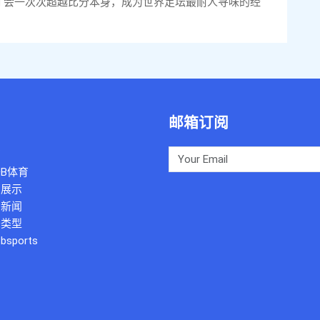
才会一次次超越比分本身，成为世界足坛最耐人寻味的经
邮箱订阅
页
B体育
目展示
司新闻
务类型
sports