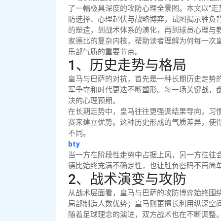
了一幅极具深度的攻防心理全景图。本文以“走
防选择、心理起伏与战略博弈，试图揭示胜负
的塑造，到战术体系的演化，再到球员心理与
家德比的复杂内核，帮助读者理解为何每一次
乐部气质的重要节点。
1、历史走势与格局
皇马与巴萨的对抗，首先是一种长期历史走势
军争夺和时代更迭不断塑形。每一场关键战，
决的心理预期。
在长期走势中，皇马往往更强调结果导向，习
赛来建立优势。这种历史形成的气质差异，使
不同。
bty
当一方在阶段性走势中占据上风，另一方往往会
德比始终充满不确定性，也让胜负密码不再简
2、战术演变与攻防
从战术层面看，皇马与巴萨的攻防博弈始终围
局部制造人数优势；皇马则更擅长利用纵深空
随着足球理念的演进，双方战术也在不断调整