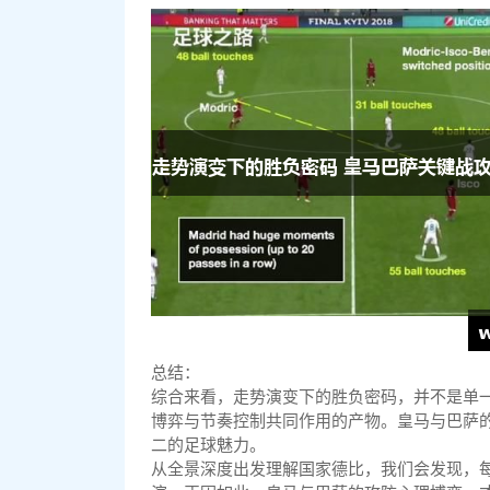
总结：
综合来看，走势演变下的胜负密码，并不是单
博弈与节奏控制共同作用的产物。皇马与巴萨
二的足球魅力。
从全景深度出发理解国家德比，我们会发现，