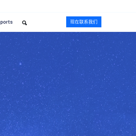
ports
现在联系我们