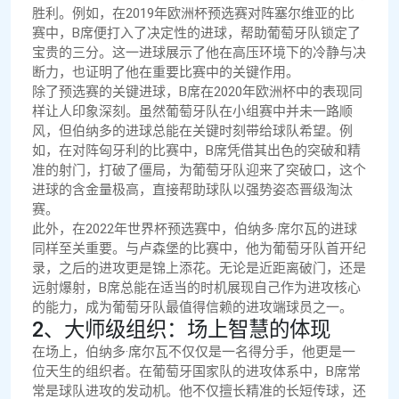
胜利。例如，在2019年欧洲杯预选赛对阵塞尔维亚的比
赛中，B席便打入了决定性的进球，帮助葡萄牙队锁定了
宝贵的三分。这一进球展示了他在高压环境下的冷静与决
断力，也证明了他在重要比赛中的关键作用。
除了预选赛的关键进球，B席在2020年欧洲杯中的表现同
样让人印象深刻。虽然葡萄牙队在小组赛中并未一路顺
风，但伯纳多的进球总能在关键时刻带给球队希望。例
如，在对阵匈牙利的比赛中，B席凭借其出色的突破和精
准的射门，打破了僵局，为葡萄牙队迎来了突破口，这个
进球的含金量极高，直接帮助球队以强势姿态晋级淘汰
赛。
此外，在2022年世界杯预选赛中，伯纳多·席尔瓦的进球
同样至关重要。与卢森堡的比赛中，他为葡萄牙队首开纪
录，之后的进攻更是锦上添花。无论是近距离破门，还是
远射爆射，B席总能在适当的时机展现自己作为进攻核心
的能力，成为葡萄牙队最值得信赖的进攻端球员之一。
2、大师级组织：场上智慧的体现
在场上，伯纳多·席尔瓦不仅仅是一名得分手，他更是一
位天生的组织者。在葡萄牙国家队的进攻体系中，B席常
常是球队进攻的发动机。他不仅擅长精准的长短传球，还