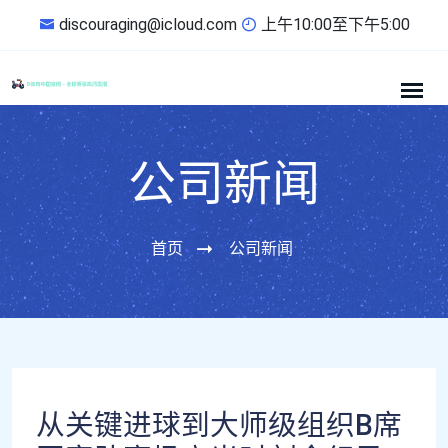
discouraging@icloud.com
上午10:00至下午5:00
公司新闻
首页
公司新闻
从关键进球到大师级组织B席