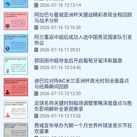
2026-07-16 13:13:14
阿拉巴与曼城亚洲杯关键战精彩表现全程回顾
与战术分析
2026-07-16 12:16:30
阿兰重返中超后成功入选中国男足国家队引发
热议
2026-07-16 11:20:01
郭田雨中超夺金后开启葡萄牙留洋新篇章
2026-07-16 10:24:43
迪巴拉对阵AC米兰亚洲杯高光时刻全面盘点
与经典瞬间回顾
2026-07-15 13:12:20
足球名帅关键时刻临场调整策略深度盘点与胜
负影响解析全景观察录
2026-07-15 12:15:52
费城宣布举办为期一个月世界杯球迷音乐节狂
欢盛事