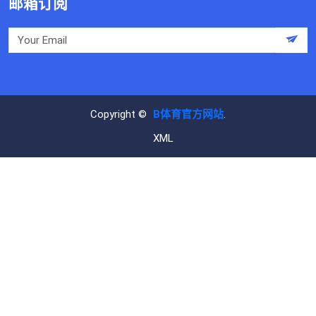
邮箱订阅
Copyright ©
B体育官方网站
.
XML