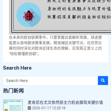
在未来的欧协联赛季中，只要掌握这套解析思路，球迷便
能更从容地跟进赛事发展，精准捕捉关键节点，在欣赏比
赛的同时深化对欧洲足球生态的理解，实现真正意义上的
“轻松看懂欧协联”。
Search Here
热门新闻
麦肯尼在尤文依然获主力机会展现关键价值
2026-07-17 12:20:18