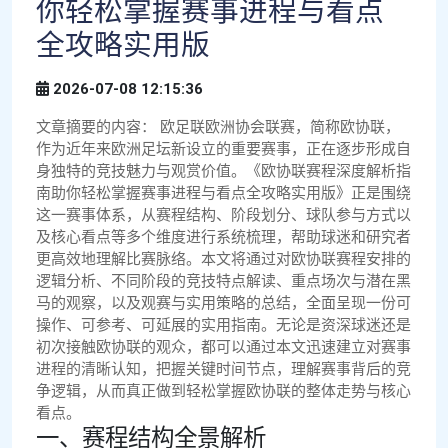
你轻松掌握赛事进程与看点
全攻略实用版
2026-07-08 12:15:36
文章摘要的内容： 欧足联欧洲协会联赛，简称欧协联，
作为近年来欧洲足坛新设立的重要赛事，正在逐步形成自
身独特的竞技魅力与观赏价值。《欧协联赛程深度解析指
南助你轻松掌握赛事进程与看点全攻略实用版》正是围绕
这一赛事体系，从赛程结构、阶段划分、球队参与方式以
及核心看点等多个维度进行系统梳理，帮助球迷和研究者
更高效地理解比赛脉络。本文将通过对欧协联赛程安排的
逻辑分析、不同阶段的竞技特点解读、重点场次与潜在黑
马的观察，以及观赛与实用策略的总结，全面呈现一份可
操作、可参考、可延展的实用指南。无论是资深球迷还是
初次接触欧协联的观众，都可以通过本文迅速建立对赛事
进程的清晰认知，把握关键时间节点，理解赛事背后的竞
争逻辑，从而真正做到轻松掌握欧协联的整体走势与核心
看点。
一、赛程结构全景解析