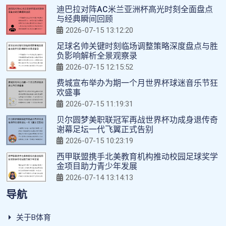
迪巴拉对阵AC米兰亚洲杯高光时刻全面盘点
与经典瞬间回顾
2026-07-15 13:12:20
足球名帅关键时刻临场调整策略深度盘点与胜
负影响解析全景观察录
2026-07-15 12:15:52
费城宣布举办为期一个月世界杯球迷音乐节狂
欢盛事
2026-07-15 11:19:31
贝尔圆梦美职联冠军再战世界杯功成身退传奇
谢幕足坛一代飞翼正式告别
2026-07-15 10:23:19
西甲联盟携手北美教育机构推动校园足球奖学
金项目助力青少年发展
2026-07-14 13:14:13
导航
关于B体育