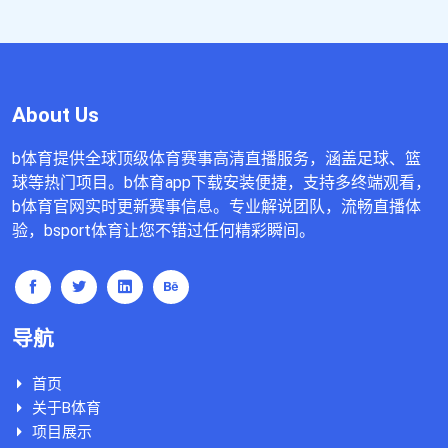
About Us
b体育提供全球顶级体育赛事高清直播服务，涵盖足球、篮
球等热门项目。b体育app下载安装便捷，支持多终端观看，
b体育官网实时更新赛事信息。专业解说团队，流畅直播体
验，bsport体育让您不错过任何精彩瞬间。
导航
首页
关于B体育
项目展示