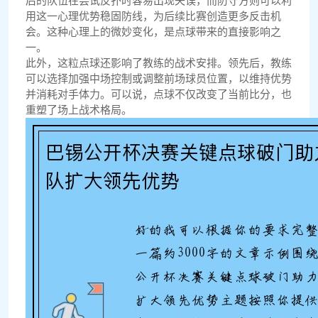
后的队伍在尝试反扑时容易出现失误，而防守方则可以利
用这一心理优势稳固防线，为后续比赛创造更多反击机
会。这种心理上的微妙变化，是点球带来的直接影响之
一。
此外，这粒点球还影响了教练的战术安排。领先后，教练
可以选择加强中场控制或调整前场球员位置，以维持优势
并消耗对手体力。可以说，点球不仅改变了当前比分，也
重塑了场上战术格局。