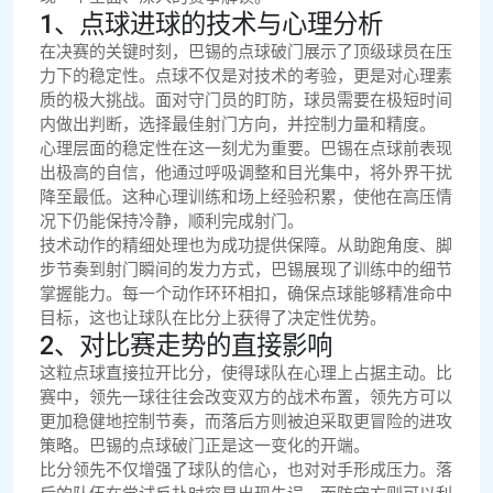
1、点球进球的技术与心理分析
在决赛的关键时刻，巴锡的点球破门展示了顶级球员在压
力下的稳定性。点球不仅是对技术的考验，更是对心理素
质的极大挑战。面对守门员的盯防，球员需要在极短时间
内做出判断，选择最佳射门方向，并控制力量和精度。
心理层面的稳定性在这一刻尤为重要。巴锡在点球前表现
出极高的自信，他通过呼吸调整和目光集中，将外界干扰
降至最低。这种心理训练和场上经验积累，使他在高压情
况下仍能保持冷静，顺利完成射门。
技术动作的精细处理也为成功提供保障。从助跑角度、脚
步节奏到射门瞬间的发力方式，巴锡展现了训练中的细节
掌握能力。每一个动作环环相扣，确保点球能够精准命中
目标，这也让球队在比分上获得了决定性优势。
2、对比赛走势的直接影响
这粒点球直接拉开比分，使得球队在心理上占据主动。比
赛中，领先一球往往会改变双方的战术布置，领先方可以
更加稳健地控制节奏，而落后方则被迫采取更冒险的进攻
策略。巴锡的点球破门正是这一变化的开端。
比分领先不仅增强了球队的信心，也对对手形成压力。落