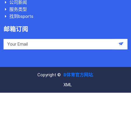
公司新闻
服务类型
找到bsports
邮箱订阅
Copyright ©
B体育官方网站
.
XML