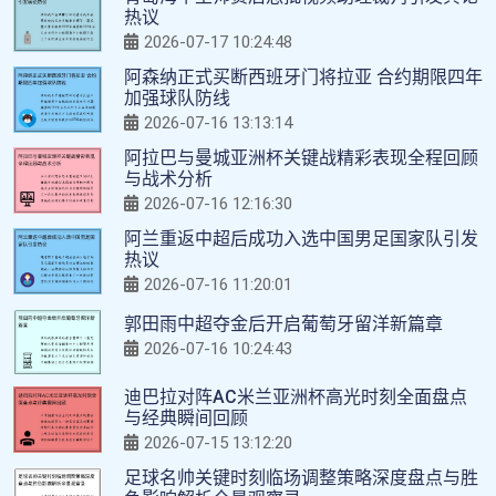
热议
2026-07-17 10:24:48
阿森纳正式买断西班牙门将拉亚 合约期限四年
加强球队防线
2026-07-16 13:13:14
阿拉巴与曼城亚洲杯关键战精彩表现全程回顾
与战术分析
2026-07-16 12:16:30
阿兰重返中超后成功入选中国男足国家队引发
热议
2026-07-16 11:20:01
郭田雨中超夺金后开启葡萄牙留洋新篇章
2026-07-16 10:24:43
迪巴拉对阵AC米兰亚洲杯高光时刻全面盘点
与经典瞬间回顾
2026-07-15 13:12:20
足球名帅关键时刻临场调整策略深度盘点与胜