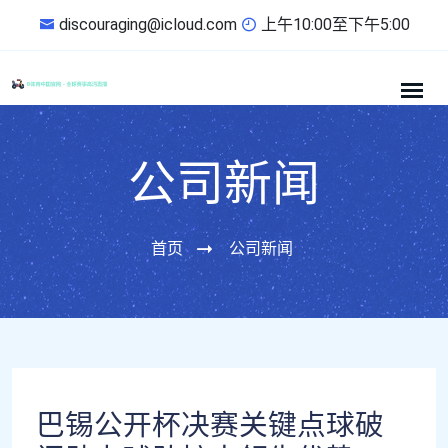
discouraging@icloud.com
上午10:00至下午5:00
公司新闻
首页
公司新闻
巴锡公开杯决赛关键点球破