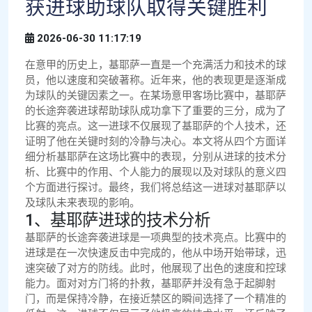
获进球助球队取得关键胜利
2026-06-30 11:17:19
在意甲的历史上，基耶萨一直是一个充满活力和技术的球
员，他以速度和突破著称。近年来，他的表现更是逐渐成
为球队的关键因素之一。在某场意甲客场比赛中，基耶萨
的长途奔袭进球帮助球队成功拿下了重要的三分，成为了
比赛的亮点。这一进球不仅展现了基耶萨的个人技术，还
证明了他在关键时刻的冷静与决心。本文将从四个方面详
细分析基耶萨在这场比赛中的表现，分别从进球的技术分
析、比赛中的作用、个人能力的展现以及对球队的意义四
个方面进行探讨。最终，我们将总结这一进球对基耶萨以
及球队未来表现的影响。
1、基耶萨进球的技术分析
基耶萨的长途奔袭进球是一项典型的技术亮点。比赛中的
进球是在一次快速反击中完成的，他从中场开始带球，迅
速突破了对方的防线。此时，他展现了出色的速度和控球
能力。面对对方门将的扑救，基耶萨并没有急于起脚射
门，而是保持冷静，在接近禁区的瞬间选择了一个精准的