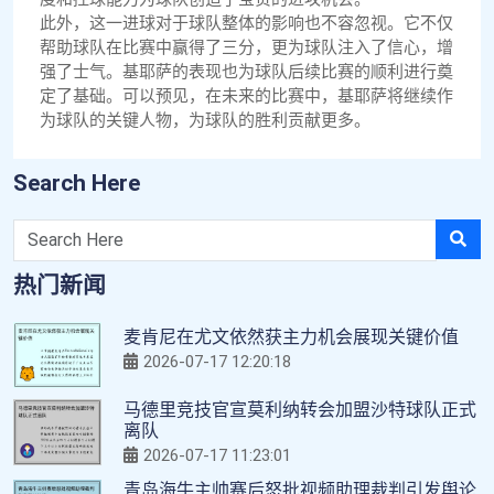
此外，这一进球对于球队整体的影响也不容忽视。它不仅
帮助球队在比赛中赢得了三分，更为球队注入了信心，增
强了士气。基耶萨的表现也为球队后续比赛的顺利进行奠
定了基础。可以预见，在未来的比赛中，基耶萨将继续作
为球队的关键人物，为球队的胜利贡献更多。
Search Here
热门新闻
麦肯尼在尤文依然获主力机会展现关键价值
2026-07-17 12:20:18
马德里竞技官宣莫利纳转会加盟沙特球队正式
离队
2026-07-17 11:23:01
青岛海牛主帅赛后怒批视频助理裁判引发舆论