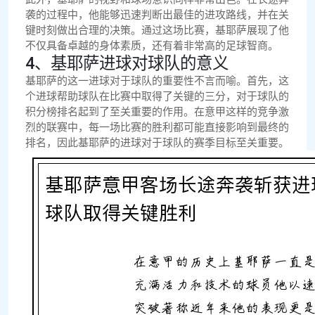
袭的过程中，他能够迅速判断出最佳的进攻路线，并在关
键时刻做出合理的决策。通过这场比赛，基耶萨展现了他
不仅具备卓越的身体素质，还有着非常高的足球智商。
4、基耶萨进球对球队的意义
基耶萨的这一进球对于球队的重要性不言而喻。首先，这
个进球帮助球队在比赛中取得了关键的三分，对于球队的
积分榜排名起到了至关重要的作用。在意甲这样的竞争激
烈的联赛中，每一场比赛的胜利都可能直接影响到最终的
排名，因此基耶萨的进球对于球队的赛季目标至关重要。