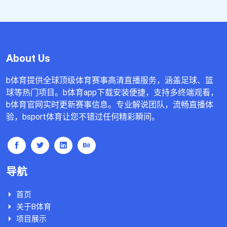
About Us
b体育提供全球顶级体育赛事高清直播服务，涵盖足球、篮
球等热门项目。b体育app下载安装便捷，支持多终端观看，
b体育官网实时更新赛事信息。专业解说团队，流畅直播体
验，bsport体育让您不错过任何精彩瞬间。
导航
首页
关于B体育
项目展示