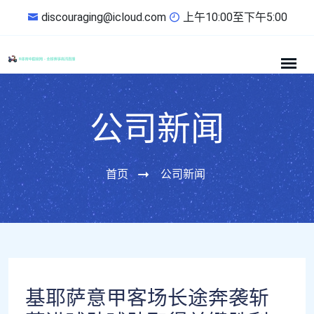
discouraging@icloud.com
上午10:00至下午5:00
公司新闻
首页
公司新闻
基耶萨意甲客场长途奔袭斩