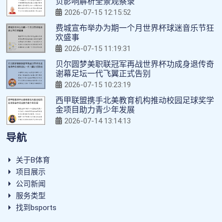
负影响解析全景观察录
2026-07-15 12:15:52
费城宣布举办为期一个月世界杯球迷音乐节狂
欢盛事
2026-07-15 11:19:31
贝尔圆梦美职联冠军再战世界杯功成身退传奇
谢幕足坛一代飞翼正式告别
2026-07-15 10:23:19
西甲联盟携手北美教育机构推动校园足球奖学
金项目助力青少年发展
2026-07-14 13:14:13
导航
关于B体育
项目展示
公司新闻
服务类型
找到bsports