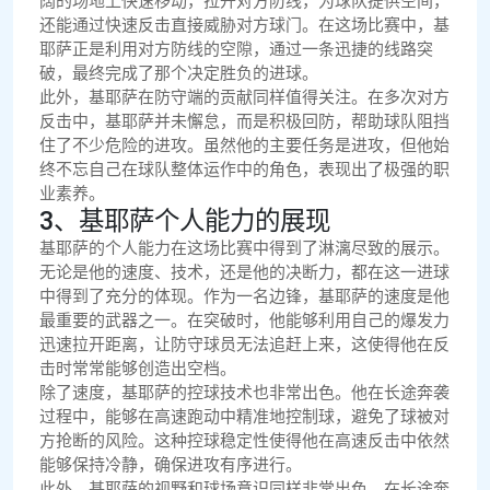
阔的场地上快速移动，拉开对方防线，为球队提供空间，
还能通过快速反击直接威胁对方球门。在这场比赛中，基
耶萨正是利用对方防线的空隙，通过一条迅捷的线路突
破，最终完成了那个决定胜负的进球。
此外，基耶萨在防守端的贡献同样值得关注。在多次对方
反击中，基耶萨并未懈怠，而是积极回防，帮助球队阻挡
住了不少危险的进攻。虽然他的主要任务是进攻，但他始
终不忘自己在球队整体运作中的角色，表现出了极强的职
业素养。
3、基耶萨个人能力的展现
基耶萨的个人能力在这场比赛中得到了淋漓尽致的展示。
无论是他的速度、技术，还是他的决断力，都在这一进球
中得到了充分的体现。作为一名边锋，基耶萨的速度是他
最重要的武器之一。在突破时，他能够利用自己的爆发力
迅速拉开距离，让防守球员无法追赶上来，这使得他在反
击时常常能够创造出空档。
除了速度，基耶萨的控球技术也非常出色。他在长途奔袭
过程中，能够在高速跑动中精准地控制球，避免了球被对
方抢断的风险。这种控球稳定性使得他在高速反击中依然
能够保持冷静，确保进攻有序进行。
此外，基耶萨的视野和球场意识同样非常出色。在长途奔