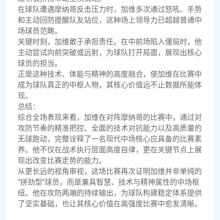
在球队遭遇摩纳哥反击压力时，加维多次通过怒吼、手势
和主动回防提醒队友站位，这种场上领导力已超越普通中
场球员范畴。
关键时刻，加维敢于承担责任。在中前场陷入僵局时，他
主动尝试向前突破或远射，为球队打开局面，展现出核心
球员的担当。
正是这种技术、体能与精神的高度融合，使加维在比赛中
成为球队真正的中枢人物，其核心价值远不止数据所能体
现。
总结：
综合全场表现来看，加维在对阵摩纳哥的比赛中，通过对
攻防节奏的精准把控、全面的技术对抗能力以及高质量的
无球跑动，完整诠释了一名现代中场核心应具备的比赛素
养。他不仅在战术执行层面高度自律，更在关键节点上展
现出改变比赛走势的能力。
从更长远的视角审视，这场比赛再次证明加维并非单纯的
“拼劲型”球员，而是兼具智慧、技术与精神属性的中场枢
纽。他在攻防两端的持续输出，为球队构建稳定体系提供
了坚实基础，也让其核心价值在高强度比赛中愈发清晰。