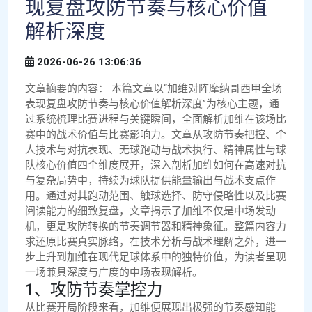
现复盘攻防节奏与核心价值
解析深度
2026-06-26 13:06:36
文章摘要的内容： 本篇文章以“加维对阵摩纳哥西甲全场
表现复盘攻防节奏与核心价值解析深度”为核心主题，通
过系统梳理比赛进程与关键瞬间，全面解析加维在该场比
赛中的战术价值与比赛影响力。文章从攻防节奏把控、个
人技术与对抗表现、无球跑动与战术执行、精神属性与球
队核心价值四个维度展开，深入剖析加维如何在高速对抗
与复杂局势中，持续为球队提供能量输出与战术支点作
用。通过对其跑动范围、触球选择、防守侵略性以及比赛
阅读能力的细致复盘，文章揭示了加维不仅是中场发动
机，更是攻防转换的节奏调节器和精神象征。整篇内容力
求还原比赛真实脉络，在技术分析与战术理解之外，进一
步上升到加维在现代足球体系中的独特价值，为读者呈现
一场兼具深度与广度的中场表现解析。
1、攻防节奏掌控力
从比赛开局阶段来看，加维便展现出极强的节奏感知能