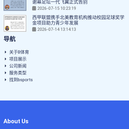
谢幕足坛一代飞翼正式告别
2026-07-15 10:23:19
西甲联盟携手北美教育机构推动校园足球奖学
金项目助力青少年发展
2026-07-14 13:14:13
导航
关于B体育
项目展示
公司新闻
服务类型
找到bsports
About Us