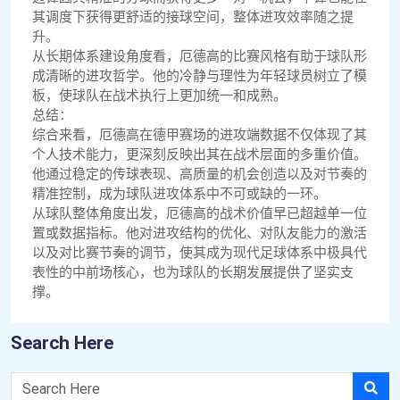
其调度下获得更舒适的接球空间，整体进攻效率随之提
升。
从长期体系建设角度看，厄德高的比赛风格有助于球队形
成清晰的进攻哲学。他的冷静与理性为年轻球员树立了模
板，使球队在战术执行上更加统一和成熟。
总结：
综合来看，厄德高在德甲赛场的进攻端数据不仅体现了其
个人技术能力，更深刻反映出其在战术层面的多重价值。
他通过稳定的传球表现、高质量的机会创造以及对节奏的
精准控制，成为球队进攻体系中不可或缺的一环。
从球队整体角度出发，厄德高的战术价值早已超越单一位
置或数据指标。他对进攻结构的优化、对队友能力的激活
以及对比赛节奏的调节，使其成为现代足球体系中极具代
表性的中前场核心，也为球队的长期发展提供了坚实支
撑。
Search Here