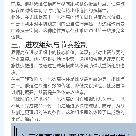
前腰。他频繁通过横向与纵向跑动制造接应角度，使得球
队在面对密集防守时仍能保持出球选择的多样性。
此外，在无球状态下，厄德高的跑位同样具有战术价值。
他善于利用对手防线之间的空当进行穿插，为边路球员或
中锋拉开空间，这种隐性贡献往往难以通过单一数据完全
体现。
三、进攻组织与节奏控制
厄德高在进攻组织中的核心价值，体现在其对比赛节奏的
精准掌控。他能够根据场上形势，选择加快传递速度以实
施快速推进，或通过控球与横向转移帮助球队重新组织进
攻。
在由守转攻阶段，厄德高往往是球队最可靠的第一出球点
之一。他通过简洁有效的传递，降低失误风险，使反击得
以顺利展开，从而提升整体进攻效率。
当球队陷入阵地战时，厄德高的耐心和视野尤为重要。他
不急于完成致命一传，而是通过多次触球吸引防守，为队
友创造更理想的进攻条件，这种组织思路体现了其成熟的
比赛理解能力。