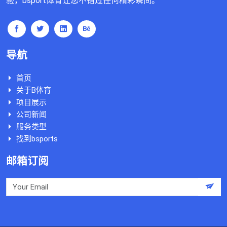
验，bsport体育让您不错过任何精彩瞬间。
导航
首页
关于B体育
项目展示
公司新闻
服务类型
找到bsports
邮箱订阅