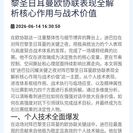
黎圣日耳曼欧协联表现全解
析核心作用与战术价值
2026-06-14 16:30:50
在欧协联这一注重整体性与细节博弈的舞台上，迪巴拉在
对阵巴黎圣日耳曼的关键之夜，用极具统治力的个人表现
与高度契合战术体系的发挥，完成了一场堪称经典的比
赛。他不仅在进攻端成为决定胜负的核心变量，更在节奏
控制、空间撕扯和心理层面持续影响比赛走向。本文将围
绕“迪巴拉闪耀关键之夜对阵巴黎圣日耳曼欧协联表现全
解析核心作用与战术价值”这一主题，从个人技术表现、
进攻体系枢纽作用、战术执行与临场应变、以及精神属性
与比赛影响力四个方面进行系统拆解。通过多维度分析，
可以清晰看到迪巴拉如何在强强对话中放大自身价值，如
何在高强度对抗下引领球队完成战术目标，并最终成为左
右比赛结果的决定性人物。
一、个人技术全面爆发
在这场对阵巴黎圣日耳曼的欧协联关键战中，迪巴拉最直
观的贡献来自他极为稳定且高效的个人技术输出。他在狭