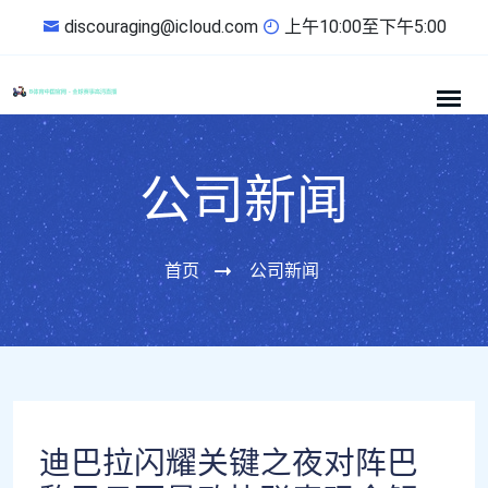
discouraging@icloud.com
上午10:00至下午5:00
公司新闻
首页
公司新闻
迪巴拉闪耀关键之夜对阵巴