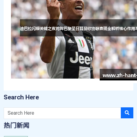
Search Here
热门新闻