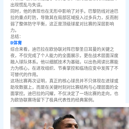
出现慌乱与失误。
同时，他的表现也在无形中影响了对手。巴黎防线对迪巴
拉的重点盯防，导致其在局部区域投入过多兵力，反而削
弱了整体防守平衡，这正是顶级球星对比赛的深层影响
力。
总结：
B体育
综合来看，迪巴拉在欧协联对阵巴黎圣日耳曼的关键之
夜，不仅完成了个人能力的全面展示，更在战术层面深度
融入球队体系。他以细腻技术为基础，以出色阅读比赛能
力为核心，在进攻组织、节奏掌控和临场应变中发挥了不
可替代的作用。
这场比赛再次证明，真正的核心球员并不只体现在进球或
助攻数据上，而是在关键时刻对比赛结构与心理层面的全
面掌控。迪巴拉的闪耀，不仅决定了一场比赛的走向，也
为欧协联赛场留下了极具代表性的经典案例。