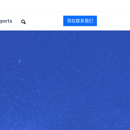
ports
现在联系我们