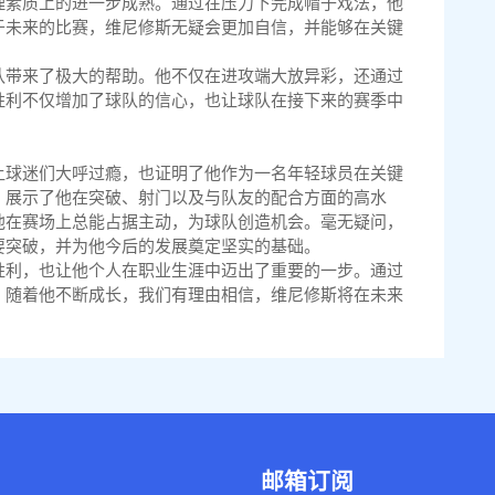
理素质上的进一步成熟。通过在压力下完成帽子戏法，他
于未来的比赛，维尼修斯无疑会更加自信，并能够在关键
队带来了极大的帮助。他不仅在进攻端大放异彩，还通过
胜利不仅增加了球队的信心，也让球队在接下来的赛季中
让球迷们大呼过瘾，也证明了他作为一名年轻球员在关键
，展示了他在突破、射门以及与队友的配合方面的高水
他在赛场上总能占据主动，为球队创造机会。毫无疑问，
要突破，并为他今后的发展奠定坚实的基础。
胜利，也让他个人在职业生涯中迈出了重要的一步。通过
。随着他不断成长，我们有理由相信，维尼修斯将在未来
邮箱订阅