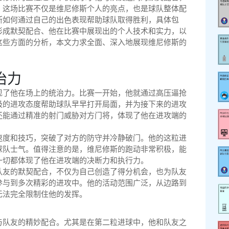
。这场比赛不仅是维尼修斯个人的亮点，也是球队整体配
斯如何通过自己的出色表现帮助球队取得胜利，具体包
形成默契配合、他在比赛中展现出的个人技术和实力，以
这些方面的分析，本文力求全面、深入地展现维尼修斯的
治力
现了他在场上的统治力。比赛一开始，他就通过高压逼抢
极的进攻态度帮助球队早早打开局面，并为接下来的进攻
还能通过精准的射门威胁对方门将，体现了他在进攻端的
速度和技巧，突破了对方的防守并冷静破门。他的这粒进
球队士气。值得注意的是，维尼修斯的跑动非常积极，能
一切都体现了他在进攻端的决断力和执行力。
队友的默契配合，不仅为自己创造了得分机会，也为队友
参与到多次精彩的进攻中。他的活动范围广泛，从边路到
无法完全限制住他的发挥。
与队友的精妙配合。尤其是在第二粒进球中，他和队友之