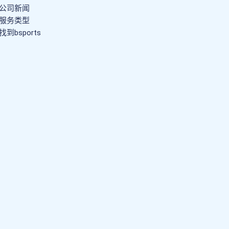
公司新闻
服务类型
找到bsports