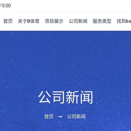
5:00
首页
关于B体育
项目展示
公司新闻
服务类型
找到bs
公司新闻
首页
公司新闻