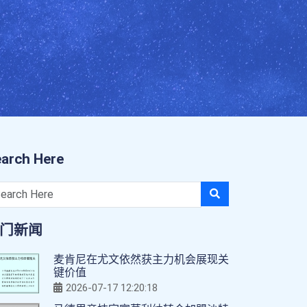
arch Here
门新闻
麦肯尼在尤文依然获主力机会展现关
键价值
2026-07-17 12:20:18