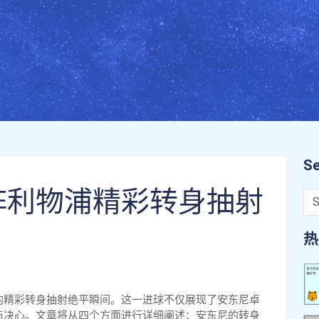
Se
阵利物浦精彩转身抽射
热
的精彩转身抽射绝平瞬间。这一进球不仅展现了安东尼卓
与决心。文章将从四个方面进行详细阐述：安东尼的转身