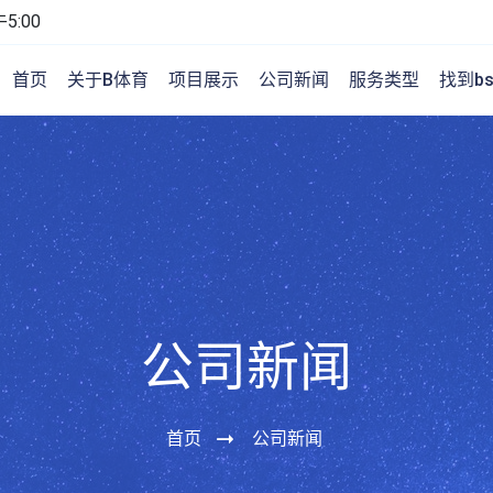
5:00
首页
关于B体育
项目展示
公司新闻
服务类型
找到bs
公司新闻
首页
公司新闻