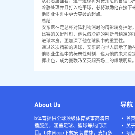
从心态层面看，这一进球将对安东尼的自信心
冷静处理并且打入绝平球，必将激励他在接下
他职业生涯中更大突破的起点。
总结：
安东尼在足总杯对阵利物浦时的精彩转身抽射
比赛的关键时刻，他凭借冷静的判断与精准的
进球本身，更加深了他在球队中的重要性。
通过这次精彩的进球，安东尼向世人展示了他
他职业生涯中的标志性时刻，也为他的未来奠
挥出色，成为曼联乃至英超赛场上的耀眼明星
About Us
导航
b体育提供全球顶级体育赛事高清直
首
播服务，涵盖足球、篮球等热门项
关于
目。b体育app下载安装便捷，支持多
项