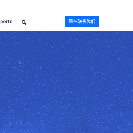
ports
现在联系我们