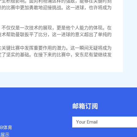
产生积极影响。面对利物浦这样的强敌，能够在关键时刻
来的比赛中更加勇敢地迎接挑战。这一进球，也许将成为
，不仅仅是一次技术的展现，更是他个人能力的体现。在
技术帮助曼联扳平了比分，这一进球的意义超出了单纯的
在关键比赛中发挥重要作用的潜力。这一瞬间无疑将成为
定了坚实的基础。在接下来的比赛中，安东尼有望继续发
。
邮箱订阅
页
B体育
目展示