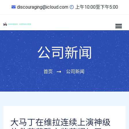
discouraging@icloud.com
上午10:00至下午5:00
公司新闻
首页
公司新闻
大马丁在维拉连续上演神级