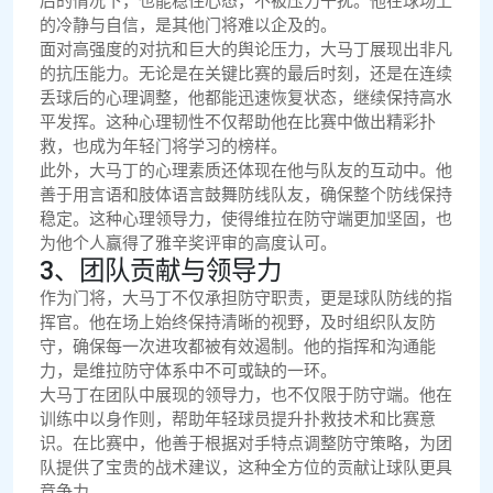
后的情况下，也能稳住心态，不被压力干扰。他在球场上
的冷静与自信，是其他门将难以企及的。
面对高强度的对抗和巨大的舆论压力，大马丁展现出非凡
的抗压能力。无论是在关键比赛的最后时刻，还是在连续
丢球后的心理调整，他都能迅速恢复状态，继续保持高水
平发挥。这种心理韧性不仅帮助他在比赛中做出精彩扑
救，也成为年轻门将学习的榜样。
此外，大马丁的心理素质还体现在他与队友的互动中。他
善于用言语和肢体语言鼓舞防线队友，确保整个防线保持
稳定。这种心理领导力，使得维拉在防守端更加坚固，也
为他个人赢得了雅辛奖评审的高度认可。
3、团队贡献与领导力
作为门将，大马丁不仅承担防守职责，更是球队防线的指
挥官。他在场上始终保持清晰的视野，及时组织队友防
守，确保每一次进攻都被有效遏制。他的指挥和沟通能
力，是维拉防守体系中不可或缺的一环。
大马丁在团队中展现的领导力，也不仅限于防守端。他在
训练中以身作则，帮助年轻球员提升扑救技术和比赛意
识。在比赛中，他善于根据对手特点调整防守策略，为团
队提供了宝贵的战术建议，这种全方位的贡献让球队更具
竞争力。