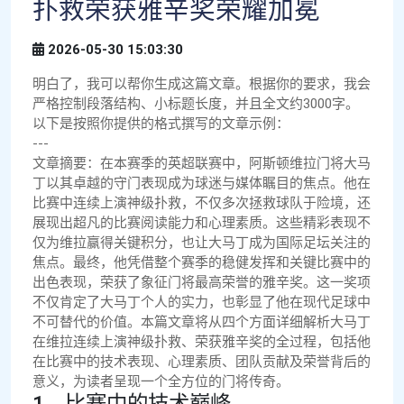
扑救荣获雅辛奖荣耀加冕
2026-05-30 15:03:30
明白了，我可以帮你生成这篇文章。根据你的要求，我会
严格控制段落结构、小标题长度，并且全文约3000字。
以下是按照你提供的格式撰写的文章示例：
---
文章摘要：在本赛季的英超联赛中，阿斯顿维拉门将大马
丁以其卓越的守门表现成为球迷与媒体瞩目的焦点。他在
比赛中连续上演神级扑救，不仅多次拯救球队于险境，还
展现出超凡的比赛阅读能力和心理素质。这些精彩表现不
仅为维拉赢得关键积分，也让大马丁成为国际足坛关注的
焦点。最终，他凭借整个赛季的稳健发挥和关键比赛中的
出色表现，荣获了象征门将最高荣誉的雅辛奖。这一奖项
不仅肯定了大马丁个人的实力，也彰显了他在现代足球中
不可替代的价值。本篇文章将从四个方面详细解析大马丁
在维拉连续上演神级扑救、荣获雅辛奖的全过程，包括他
在比赛中的技术表现、心理素质、团队贡献及荣誉背后的
意义，为读者呈现一个全方位的门将传奇。