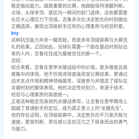
稳定输出能力。越是重要的比赛，他越能保持清醒判断。
点球、头球争顶、禁区内一瞬间的射门选择，这些都需要
在巨大心理压力下完成。吉鲁多次在决定胜负的时刻做出
正确选择，展现出顶级射手应有的心理素质与经验积累。
bty
这种抗压能力并非一蹴而就，而是多年顶级联赛与大赛洗
礼的结果。正因如此，当球队需要一个能在最后时刻站出
来的人时，吉鲁往往成为最被信任的那一个。
总结：
综合来看，吉鲁在意甲关键战役中的价值，是多维度且高
度集中的体现。他不仅用进球直接改变比赛结果，更通过
战术支点作用和精神领袖属性，深度参与并塑造了球队在
关键时刻的整体表现。他的决定性时刻力，来源于技术、
经验与心理素质的高度统一。
正是这种稳定而高效的关键战表现，让吉鲁在意甲赛场上
超越了普通射手的定位，成为真正意义上的“关键先生”。
他的存在证明，在顶级联赛中，决定胜负的不只是天赋与
速度，更是判断、责任感以及在压力之下挺身而出的勇气
与能力。