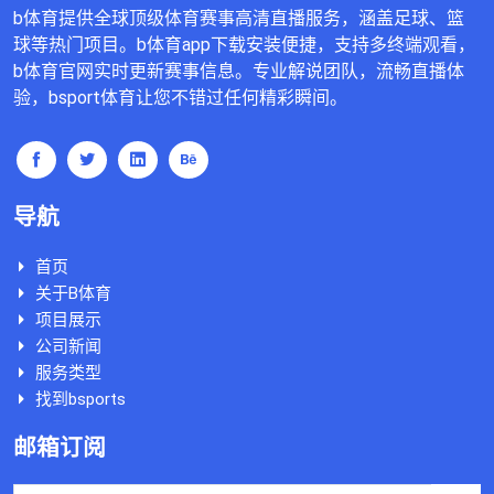
b体育提供全球顶级体育赛事高清直播服务，涵盖足球、篮
球等热门项目。b体育app下载安装便捷，支持多终端观看，
b体育官网实时更新赛事信息。专业解说团队，流畅直播体
验，bsport体育让您不错过任何精彩瞬间。
导航
首页
关于B体育
项目展示
公司新闻
服务类型
找到bsports
邮箱订阅