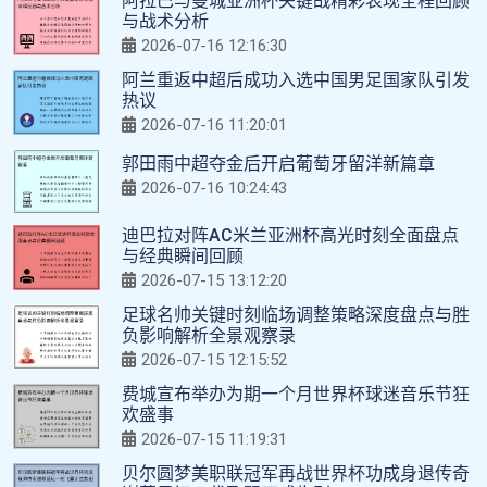
阿拉巴与曼城亚洲杯关键战精彩表现全程回顾
与战术分析
2026-07-16 12:16:30
阿兰重返中超后成功入选中国男足国家队引发
热议
2026-07-16 11:20:01
郭田雨中超夺金后开启葡萄牙留洋新篇章
2026-07-16 10:24:43
迪巴拉对阵AC米兰亚洲杯高光时刻全面盘点
与经典瞬间回顾
2026-07-15 13:12:20
足球名帅关键时刻临场调整策略深度盘点与胜
负影响解析全景观察录
2026-07-15 12:15:52
费城宣布举办为期一个月世界杯球迷音乐节狂
欢盛事
2026-07-15 11:19:31
贝尔圆梦美职联冠军再战世界杯功成身退传奇