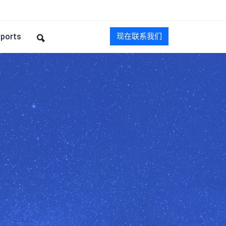
ports
现在联系我们