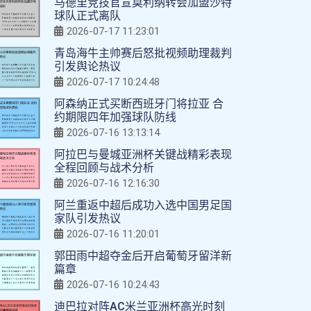
马德里竞技官宣莫利纳转会加盟沙特
球队正式离队
2026-07-17 11:23:01
青岛海牛主帅赛后怒批视频助理裁判
引发舆论热议
2026-07-17 10:24:48
阿森纳正式买断西班牙门将拉亚 合
约期限四年加强球队防线
2026-07-16 13:13:14
阿拉巴与曼城亚洲杯关键战精彩表现
全程回顾与战术分析
2026-07-16 12:16:30
阿兰重返中超后成功入选中国男足国
家队引发热议
2026-07-16 11:20:01
郭田雨中超夺金后开启葡萄牙留洋新
篇章
2026-07-16 10:24:43
迪巴拉对阵AC米兰亚洲杯高光时刻