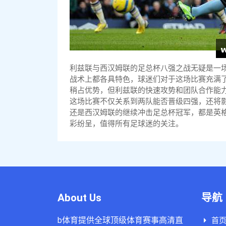
利兹联与西汉姆联的足总杯八强之战无疑是一
战术上都各具特色，球迷们对于这场比赛充满
稍占优势，但利兹联的快速攻势和团队合作能
这场比赛不仅关系到两队能否晋级四强，还将
还是西汉姆联的继续冲击足总杯冠军，都是英
彩纷呈，值得所有足球迷的关注。
About Us
导航
b体育提供全球顶级体育赛事高清直
首