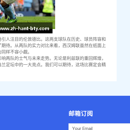
场引人注目的伦敦德比。这两支球队在历史、球员阵容和
了期待。从两队的实力对比来看，西汉姆联虽然在纸面上
力同样不容小觑。
影响两队的士气与未来走势。无论是利兹联的重回辉煌，
格兰足坛中的一大亮点。我们可以期待，这场比赛定会精
邮箱订阅
页