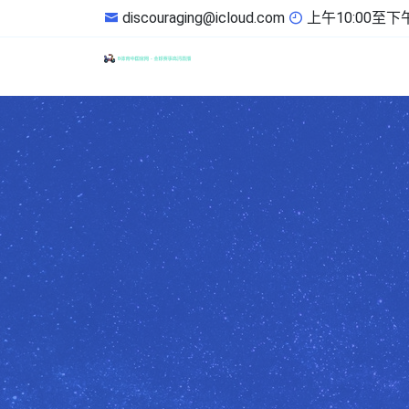
discouraging@icloud.com
上午10:00至下午