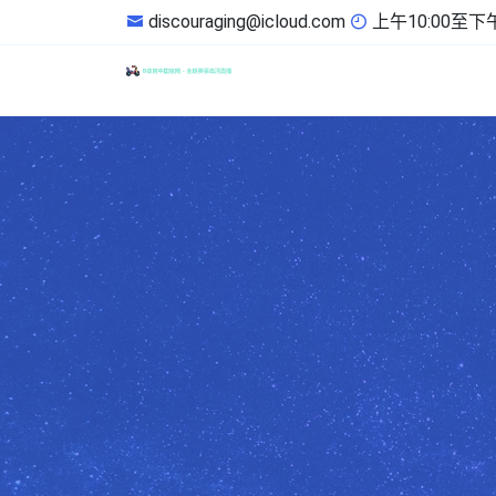
discouraging@icloud.com
上午10:00至下午