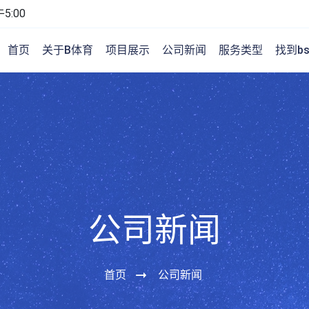
5:00
首页
关于B体育
项目展示
公司新闻
服务类型
找到bs
公司新闻
首页
公司新闻