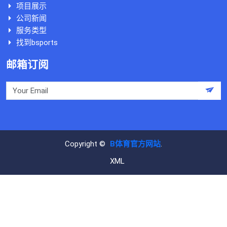
项目展示
公司新闻
服务类型
找到bsports
邮箱订阅
Copyright ©
B体育官方网站
.
XML