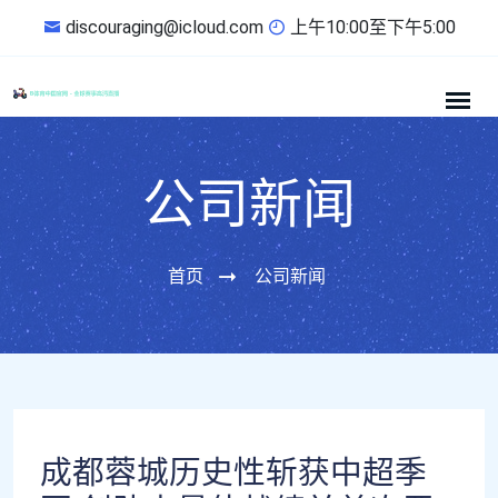
discouraging@icloud.com
上午10:00至下午5:00
公司新闻
首页
公司新闻
成都蓉城历史性斩获中超季