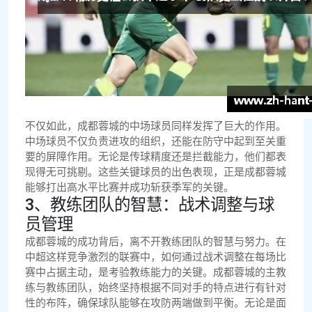
不仅如此，成都蓉城的中场球员同样发挥了巨大的作用。
中场球员不仅负责进攻的组织，还能在防守中起到至关重
要的屏障作用。无论是传球精度还是拦截能力，他们都表
现得无可挑剔。这些关键球员的出色表现，正是成都蓉城
能够打出高水平比赛并成功斩获季军的关键。
3、教练团队的智慧：战术调整与球
员管理
成都蓉城的成功背后，离不开教练团队的智慧与努力。在
中超这样竞争激烈的联赛中，如何通过战术调整在每场比
赛中占据主动，是考验教练能力的关键。成都蓉城的主教
练与教练团队，始终坚持根据不同对手的特点进行有针对
性的布阵，确保球队能够在攻防两端做到平衡。无论是面