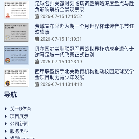
足球名帅关键时刻临场调整策略深度盘点与胜
负影响解析全景观察录
2026-07-15 12:15:52
费城宣布举办为期一个月世界杯球迷音乐节狂
欢盛事
2026-07-15 11:19:31
贝尔圆梦美职联冠军再战世界杯功成身退传奇
谢幕足坛一代飞翼正式告别
2026-07-15 10:23:19
西甲联盟携手北美教育机构推动校园足球奖学
金项目助力青少年发展
2026-07-14 13:14:13
导航
关于B体育
项目展示
公司新闻
服务类型
找到bsports