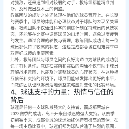
对强敌，还是遇到相对较弱的对手，教练组都能精准判
断，及时做出战术上的调整。
教练团队的成功之处还体现在他们的球员管理上。在长期
的赛季中，球员的体能和心理状态对于球队的表现至关重
要。教练团队不仅通过科学的训练计划保持球员的竞技状
态，还能够在比赛中调整球员的出场时间，避免过度疲劳
的发生。通过合理的轮换与管理，教练团队成功让每一位
球员都保持了较高的状态，这也是成都蓉城在艰难赛季中
取得好成绩的重要因素。
此外，教练团队与球员之间的良好沟通也为球队的成功创
造了有利条件。教练在赛前和赛后的沟通不仅有助于球员
理解战术意图，也能及时调整球员的心理状态。在这种相
互信任和支持的环境下，球员们能够发挥出更好的水平，
而教练团队也能够灵活地调整策略应对变化的比赛环境。
4、球迷支持的力量：热情与信任的
背后
球迷是任何一支球队最强大的支持者，而成都蓉城在
2023赛季的成功，离不开来自球迷的强大支持。从赛季
初到赛季末，成都蓉城的球迷始终保持着极高的热情。在
每一场主场比赛中，球迷们都为球队营造了热烈的氛围，