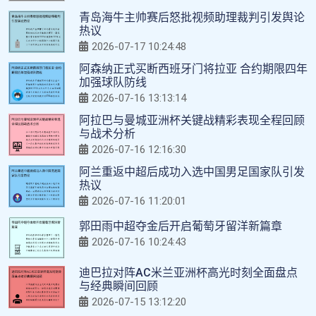
青岛海牛主帅赛后怒批视频助理裁判引发舆论
热议
2026-07-17 10:24:48
阿森纳正式买断西班牙门将拉亚 合约期限四年
加强球队防线
2026-07-16 13:13:14
阿拉巴与曼城亚洲杯关键战精彩表现全程回顾
与战术分析
2026-07-16 12:16:30
阿兰重返中超后成功入选中国男足国家队引发
热议
2026-07-16 11:20:01
郭田雨中超夺金后开启葡萄牙留洋新篇章
2026-07-16 10:24:43
迪巴拉对阵AC米兰亚洲杯高光时刻全面盘点
与经典瞬间回顾
2026-07-15 13:12:20