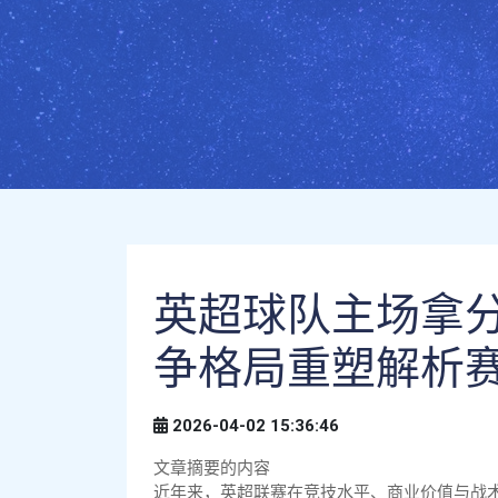
英超球队主场拿
争格局重塑解析
2026-04-02 15:36:46
文章摘要的内容
近年来，英超联赛在竞技水平、商业价值与战