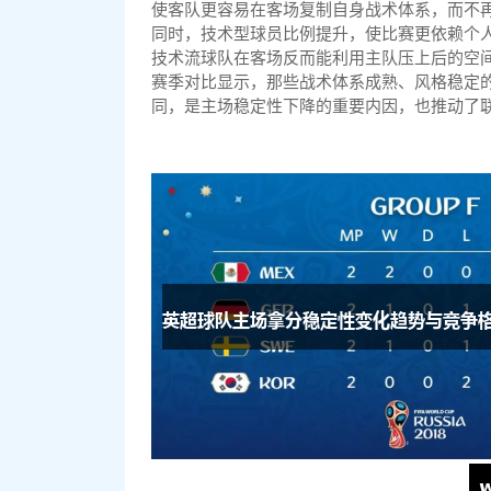
使客队更容易在客场复制自身战术体系，而不
同时，技术型球员比例提升，使比赛更依赖个
技术流球队在客场反而能利用主队压上后的空
赛季对比显示，那些战术体系成熟、风格稳定
同，是主场稳定性下降的重要内因，也推动了