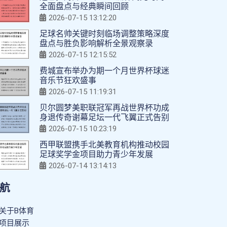
全面盘点与经典瞬间回顾
2026-07-15 13:12:20
足球名帅关键时刻临场调整策略深度
盘点与胜负影响解析全景观察录
2026-07-15 12:15:52
费城宣布举办为期一个月世界杯球迷
音乐节狂欢盛事
2026-07-15 11:19:31
贝尔圆梦美职联冠军再战世界杯功成
身退传奇谢幕足坛一代飞翼正式告别
2026-07-15 10:23:19
西甲联盟携手北美教育机构推动校园
足球奖学金项目助力青少年发展
2026-07-14 13:14:13
航
关于B体育
项目展示