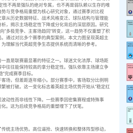
稳定性不再是强队的绝对专属，也不再是弱队赖以生存的唯
趋势与竞争格局重塑为核心研究对象，通过赛季对比视
文章从历史数据特征、战术风格变迁、球队结构与管理能
分析，揭示主场稳定性下降或分化背后的深层原因。研究
”向“多极竞争、主客场趋同”转变，这一趋势不仅重塑了积
局。通过对比多个赛季的典型案例，本文力图呈现英超主
，为理解当代英超竞争生态提供系统而清晰的参考。
势一直是联赛最显著的特征之一。球迷文化浓厚、球场距
赛中往往能保持较高的拿分稳定性。强队依靠主场建立争
稳”完成赛季目标。
于客场，但差距逐年缩小。部分赛季中，客场取分比例明
频繁被打破。这一变化标志着英超主场优势开始从“稳定红
现波动性而非线性下降。一些赛季因密集赛程或特殊事
衡化。这为后续竞争格局的重塑埋下了伏笔。
了传统主场优势。高位逼抢、快速转换和整体阵型移动，