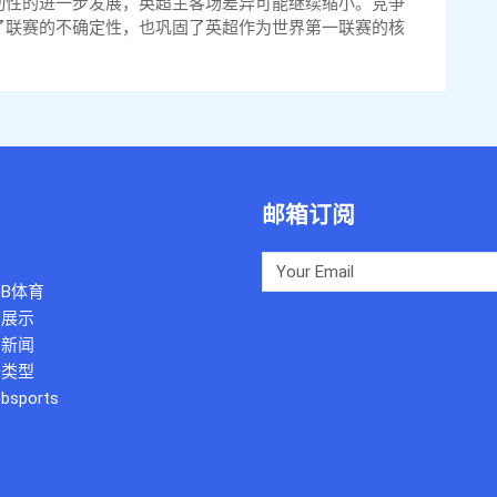
动性的进一步发展，英超主客场差异可能继续缩小。竞争
了联赛的不确定性，也巩固了英超作为世界第一联赛的核
邮箱订阅
页
B体育
目展示
司新闻
务类型
sports