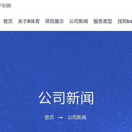
5:00
首页
关于B体育
项目展示
公司新闻
服务类型
找到bs
公司新闻
首页
公司新闻