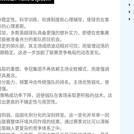
分稳定性。科学训练、轮换制度和心理辅导，使球员在客
来的心理差距。
增加，多数英超球队具备更强的替补实力，即便在密集赛
可能被准备充分的客队抓住机会。
稳定的俱乐部，其主场成绩波动相对可控；而管理动荡的
长期稳定。这进一步加剧了联赛竞争格局的动态变化。
格局的重塑。争冠集团不再依赖主场全胜模式，而是强调
更具悬念。
抢分能力，频繁冲击传统强队的排名。主场优势弱化，使
增强。
的策略成功率下降，迫使弱队在客场采取更积极的战术。这
现出更高的不确定性与观赏性。
强到弱、由固化到分化的深刻转变。这一变化并非单一因
与联赛整体环境共同作用的结果。通过赛季对比可以清晰
而是融入更复杂的竞争体系之中。