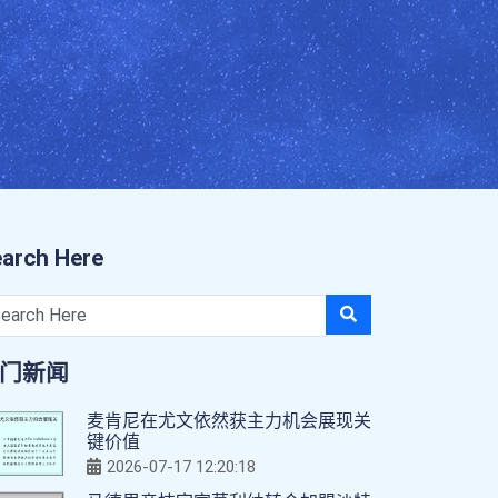
arch Here
门新闻
麦肯尼在尤文依然获主力机会展现关
键价值
2026-07-17 12:20:18