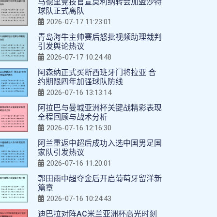
马德里竞技官宣莫利纳转会加盟沙特
球队正式离队
2026-07-17 11:23:01
青岛海牛主帅赛后怒批视频助理裁判
引发舆论热议
2026-07-17 10:24:48
阿森纳正式买断西班牙门将拉亚 合
约期限四年加强球队防线
2026-07-16 13:13:14
阿拉巴与曼城亚洲杯关键战精彩表现
全程回顾与战术分析
2026-07-16 12:16:30
阿兰重返中超后成功入选中国男足国
家队引发热议
2026-07-16 11:20:01
郭田雨中超夺金后开启葡萄牙留洋新
篇章
2026-07-16 10:24:43
迪巴拉对阵AC米兰亚洲杯高光时刻